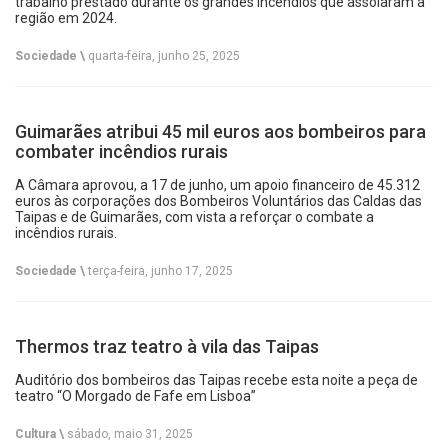
trabalho prestado durante os grandes incêndios que assolaram a
região em 2024.
Sociedade \
quarta-feira, junho 25, 2025
Guimarães atribui 45 mil euros aos bombeiros para
combater incêndios rurais
A Câmara aprovou, a 17 de junho, um apoio financeiro de 45.312
euros às corporações dos Bombeiros Voluntários das Caldas das
Taipas e de Guimarães, com vista a reforçar o combate a
incêndios rurais.
Sociedade \
terça-feira, junho 17, 2025
Thermos traz teatro à vila das Taipas
Auditório dos bombeiros das Taipas recebe esta noite a peça de
teatro “O Morgado de Fafe em Lisboa”
Cultura \
sábado, maio 31, 2025