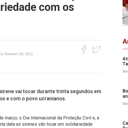
ariedade com os
A
a, fevereiro 28, 2022
At
Ta
So
 sirene vai tocar durante trinta segundos em
Bo
an
os e com o povo ucranianos.
So
de março, o Dia Internacional da Proteção Civil e, a
Ce
esta data as sirenes vão tocar em solidariedade