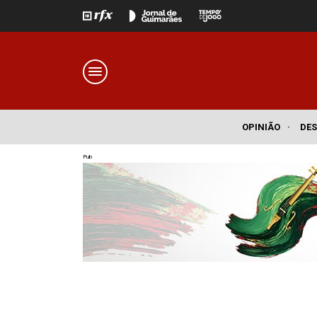
OPINIÃO
·
DE
Pub