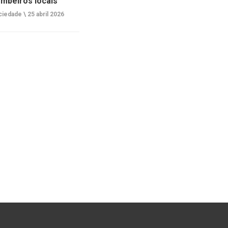
mbeiros locais
ciedade \
25 abril 2026