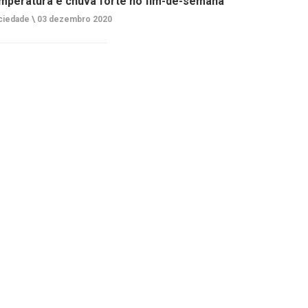
mperatura e chuva forte no fim-de-semana
ciedade \
03 dezembro 2020