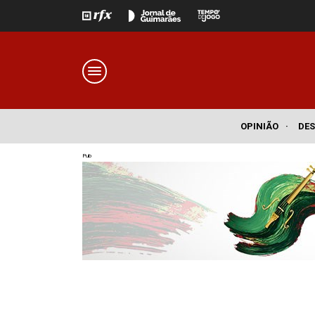
OPINIÃO
·
DE
Pub