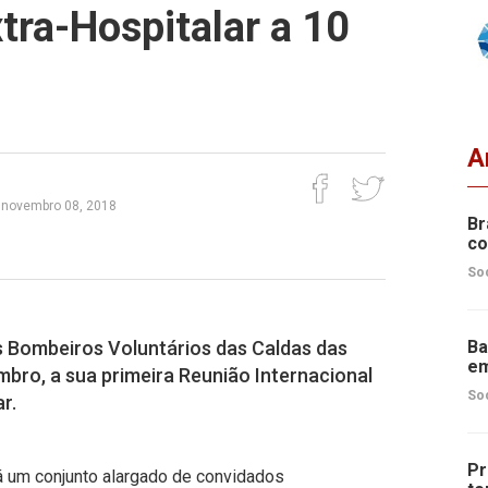
tra-Hospitalar a 10
A
, novembro 08, 2018
Br
co
So
 Bombeiros Voluntários das Caldas das
Ba
em
bro, a sua primeira Reunião Internacional
So
r.
Pr
rá um conjunto alargado de convidados