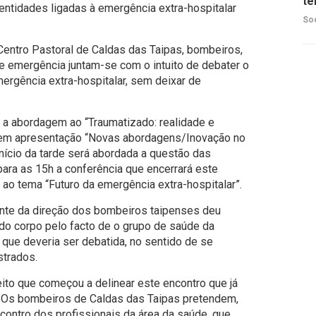
te
entidades ligadas à emergência extra-hospitalar
So
Centro Pastoral de Caldas das Taipas, bombeiros,
e emergência juntam-se com o intuito de debater o
mergência extra-hospitalar, sem deixar de
 a abordagem ao “Traumatizado: realidade e
 em apresentação “Novas abordagens/Inovação no
nício da tarde será abordada a questão das
ara as 15h a conferência que encerrará este
 ao tema “Futuro da emergência extra-hospitalar”.
te da direção dos bombeiros taipenses deu
ando corpo pelo facto de o grupo de saúde da
 que deveria ser debatida, no sentido de se
strados.
ito que começou a delinear este encontro que já
. Os bombeiros de Caldas das Taipas pretendem,
contro dos profissionais da área da saúde, que