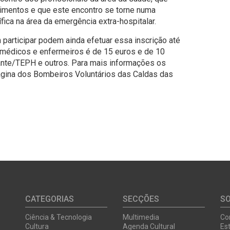
imentos e que este encontro se torne numa
fica na área da emergência extra-hospitalar.
participar podem ainda efetuar essa inscrição até
a médicos e enfermeiros é de 15 euros e de 10
nte/TEPH e outros. Para mais informações os
ágina dos Bombeiros Voluntários das Caldas das
CATEGORIAS
SECÇÕES
S
Ciência & Tecnologia
Multimedia
Co
Cultura
Agenda Cultural
Est