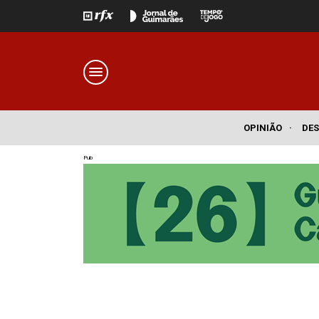
OPINIÃO
·
DE
Pub