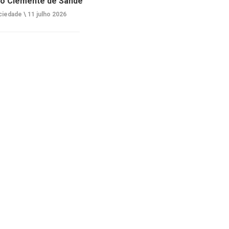
o Clemente de Sande
ciedade \
11 julho 2026