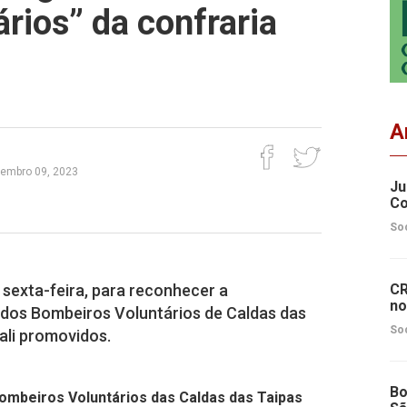
rios” da confraria
A
embro 09, 2023
Ju
Co
So
 sexta-feira, para reconhecer a
CR
no
 dos Bombeiros Voluntários de Caldas das
So
ali promovidos.
Bo
ombeiros Voluntários das Caldas das Taipas