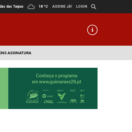
ldas das Taipas
18 ºC
ASSINE JÁ!
LOGIN
ENS ASSINATURA