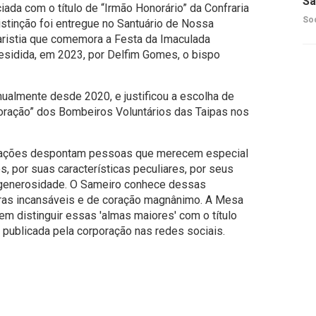
Sã
ciada com o título de “Irmão Honorário” da Confraria
So
stinção foi entregue no Santuário de Nossa
aristia que comemora a Festa da Imaculada
sidida, em 2023, por Delfim Gomes, o bispo
anualmente desde 2020, e justificou a escolha de
boração” dos Bombeiros Voluntários das Taipas nos
ciações despontam pessoas que merecem especial
, por suas características peculiares, por seus
a generosidade. O Sameiro conhece dessas
oras incansáveis e de coração magnânimo. A Mesa
em distinguir essas 'almas maiores' com o título
a publicada pela corporação nas redes sociais.