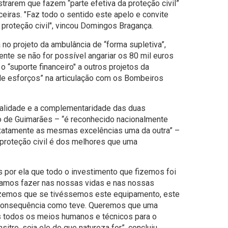
rarem que fazem “parte efetiva da proteção civil”
eiras. "Faz todo o sentido este apelo e convite
roteção civil", vincou Domingos Bragança.
 no projeto da ambulância de “forma supletiva”,
nte se não for possível angariar os 80 mil euros
 “suporte financeiro" a outros projetos da
o de esforços” na articulação com os Bombeiros
alidade e a complementaridade das duas
o de Guimarães – “é reconhecido nacionalmente
xatamente as mesmas excelências uma da outra” –
 proteção civil é dos melhores que uma
 por ela que todo o investimento que fizemos foi
íamos fazer nas nossas vidas e nas nossas
dizemos que se tivéssemos este equipamento, este
a consequência como teve. Queremos que uma
os todos os meios humanos e técnicos para o
itro, seja ele de que natureza for”, concluiu.