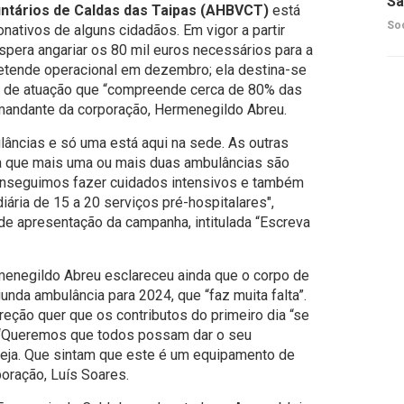
Sã
ntários de Caldas das Taipas (AHBVCT)
está
So
nativos de alguns cidadãos. Em vigor a partir
pera angariar os 80 mil euros necessários para a
retende operacional em dezembro; ela destina-se
ea de atuação que “compreende cerca de 80% das
omandante da corporação, Hermenegildo Abreu.
ncias e só uma está aqui na sede. As outras
va que mais uma ou mais duas ambulâncias são
onseguimos fazer cuidados intensivos e também
ária de 15 a 20 serviços pré-hospitalares",
 de apresentação da campanha, intitulada “Escreva
rmenegildo Abreu esclareceu ainda que o corpo de
da ambulância para 2024, que “faz muita falta”.
reção quer que os contributos do primeiro dia “se
 “Queremos que todos possam dar o seu
seja. Que sintam que este é um equipamento de
poração, Luís Soares.