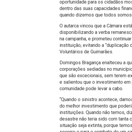
oportunidade para os cidadãos most
dentro das suas capacidades financ
quando dizemos que todos somos p
O autarca vincou que a Câmara está
disponibilizando a verba remanesce
na campanha, e prometeu continuar o
instituição, evitando a “duplicaçã
Voluntários de Guimarães.
Domingos Bragança enalteceu a qu
corporações sediadas no municípi
que são excecionais, sem terem e
e salientou que o investimento em
comunidade pode levar a cabo.
“Quando o sinistro acontece, damos
do melhor investimento que poder
instituições. Quando não temos, 
desastre não teria sido com tant
situação seja extinta, porque tem
socorro e para o combate de um sins