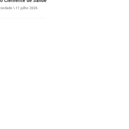
o Clemente de Sande
ciedade \
11 julho 2026