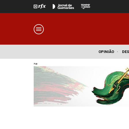
OPINIÃO
·
DE
Pub