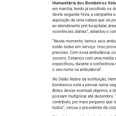
Humanitária dos Bombeiros Volu
em marcha, tendo já recolhido os do
desta segunda-feira, a campanha es
aquisição de uma viatura que se p
ao atendimento pré-hospitalar, ár
ocorrências diárias”, adiantou o c
“Neste momento, temos seis ambulâ
estão todas em serviço. Isso pro
precisas. Com essa ambulância, c
socorro. Estamos com uma média di
especificou, durante a conferência
o seu nome na ambulância”.
No Salão Nobre da instituição, He
bombeiros está a pensar numa segun
Antes desse eventual objetivo, a di
possam multiplicar até dezembro.
contributo, por mais pequeno que 
todos”, vincou o presidente da cor