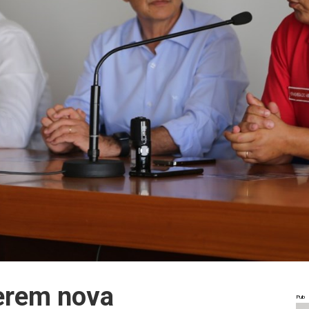
erem nova
Pub