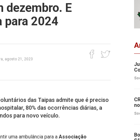
m dezembro. E
 para 2024
A
a, agosto 21, 2023
Ju
Co
So
untários das Taipas admite que é preciso
CR
no
ospitalar, 80% das ocorrências diárias, a
So
ndos para novo veículo.
Bo
ntir uma ambulância para a
Associação