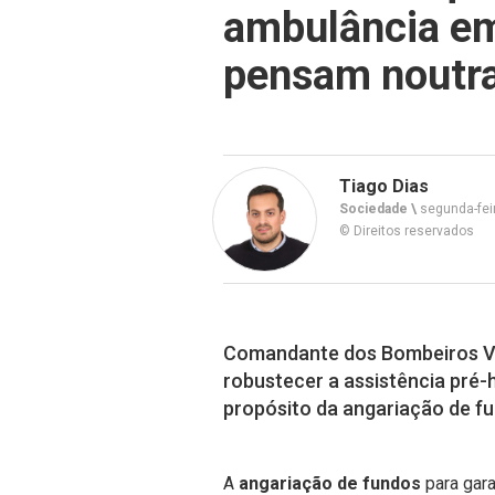
ambulância e
pensam noutra
Tiago Dias
Sociedade \
segunda-feir
© Direitos reservados
Comandante dos Bombeiros Vol
robustecer a assistência pré-h
propósito da angariação de fu
A
angariação de fundos
para gara