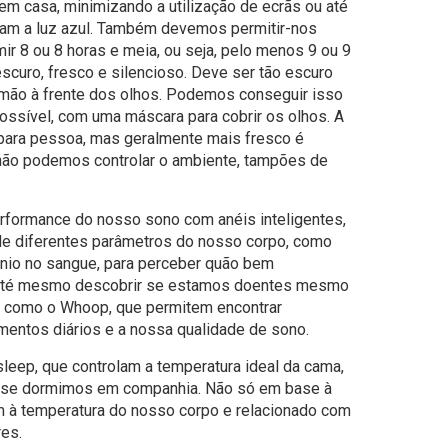
 em casa, minimizando a utilização de ecrãs ou até
am a luz azul. Também devemos permitir-nos
ir 8 ou 8 horas e meia, ou seja, pelo menos 9 ou 9
escuro, fresco e silencioso. Deve ser tão escuro
mão à frente dos olhos. Podemos conseguir isso
ossível, com uma máscara para cobrir os olhos. A
 para pessoa, mas geralmente mais fresco é
 não podemos controlar o ambiente, tampões de
rformance do nosso sono com anéis inteligentes,
e diferentes parâmetros do nosso corpo, como
ênio no sangue, para perceber quão bem
até mesmo descobrir se estamos doentes mesmo
as como o Whoop, que permitem encontrar
mentos diários e a nossa qualidade de sono.
leep, que controlam a temperatura ideal da cama,
s se dormimos em companhia. Não só em base à
 à temperatura do nosso corpo e relacionado com
res.