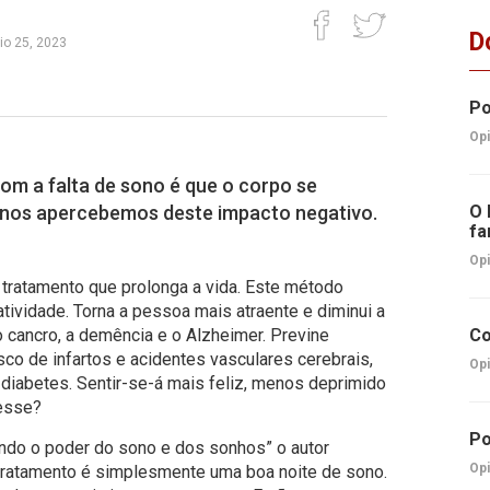
D
io 25, 2023
Po
Opi
om a falta de sono é que o corpo se
o nos apercebemos deste impacto negativo.
O 
fa
Opi
tratamento que prolonga a vida. Este método
tividade. Torna a pessoa mais atraente e diminui a
 cancro, a demência e o Alzheimer. Previne
Co
sco de infartos e acidentes vasculares cerebrais,
Opi
 diabetes. Sentir-se-á mais feliz, menos deprimido
esse?
Po
ndo o poder do sono e dos sonhos” o autor
Opi
tratamento é simplesmente uma boa noite de sono.