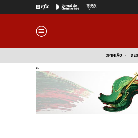
OPINIÃO
·
DE
Pub