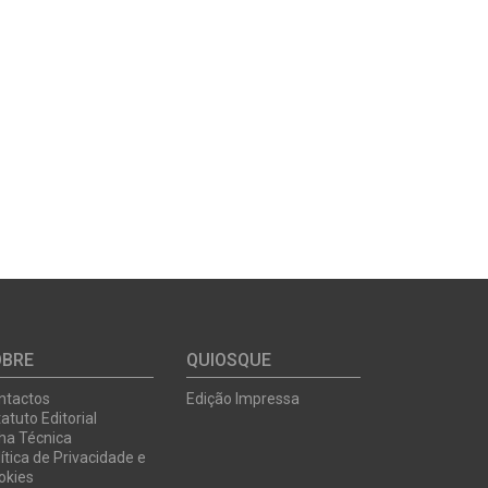
OBRE
QUIOSQUE
ntactos
Edição Impressa
atuto Editorial
cha Técnica
ítica de Privacidade e
okies