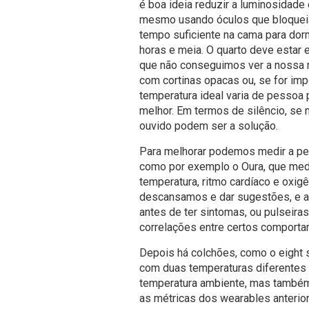
é boa ideia reduzir a luminosidade
mesmo usando óculos que bloquei
tempo suficiente na cama para dorm
horas e meia. O quarto deve estar 
que não conseguimos ver a nossa 
com cortinas opacas ou, se for imp
temperatura ideal varia de pessoa
melhor. Em termos de silêncio, se
ouvido podem ser a solução.
Para melhorar podemos medir a pe
como por exemplo o Oura, que med
temperatura, ritmo cardíaco e oxig
descansamos e dar sugestões, e 
antes de ter sintomas, ou pulseir
correlações entre certos comporta
Depois há colchões, como o eight s
com duas temperaturas diferente
temperatura ambiente, mas também
as métricas dos wearables anterio