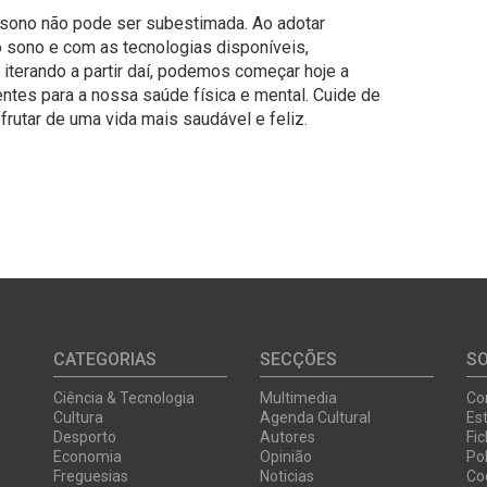
 sono não pode ser subestimada. Ao adotar
o sono e com as tecnologias disponíveis,
terando a partir daí, podemos começar hoje a
ntes para a nossa saúde física e mental. Cuide de
rutar de uma vida mais saudável e feliz.
CATEGORIAS
SECÇÕES
S
Ciência & Tecnologia
Multimedia
Co
Cultura
Agenda Cultural
Est
Desporto
Autores
Fi
Economia
Opinião
Pol
Freguesias
Noticias
Co