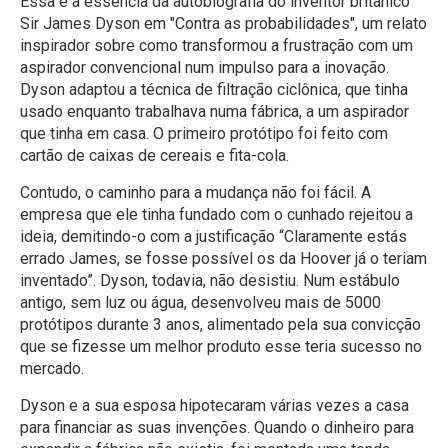
Essa é a essência da autobiografia do inventor britânico
Sir James Dyson em "Contra as probabilidades", um relato
inspirador sobre como transformou a frustração com um
aspirador convencional num impulso para a inovação.
Dyson adaptou a técnica de filtração ciclônica, que tinha
usado enquanto trabalhava numa fábrica, a um aspirador
que tinha em casa. O primeiro protótipo foi feito com
cartão de caixas de cereais e fita-cola.
Contudo, o caminho para a mudança não foi fácil. A
empresa que ele tinha fundado com o cunhado rejeitou a
ideia, demitindo-o com a justificação “Claramente estás
errado James, se fosse possível os da Hoover já o teriam
inventado”. Dyson, todavia, não desistiu. Num estábulo
antigo, sem luz ou água, desenvolveu mais de 5000
protótipos durante 3 anos, alimentado pela sua convicção
que se fizesse um melhor produto esse teria sucesso no
mercado.
Dyson e a sua esposa hipotecaram várias vezes a casa
para financiar as suas invenções. Quando o dinheiro para