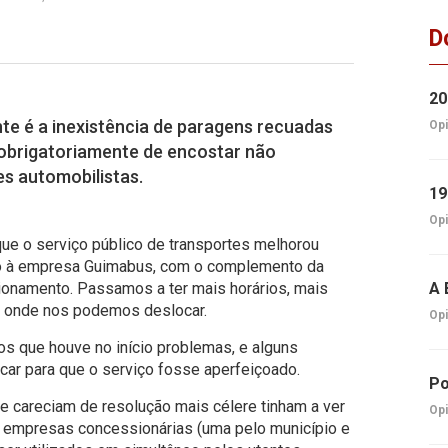
D
20
te é a inexistência de paragens recuadas
Opi
obrigatoriamente de encostar não
s automobilistas.
19
Opi
ue o serviço público de transportes melhorou
o à empresa Guimabus, com o complemento da
ionamento. Passamos a ter mais horários, mais
A 
a onde nos podemos deslocar.
Opi
 que houve no início problemas, e alguns
icar para que o serviço fosse aperfeiçoado.
Po
e careciam de resolução mais célere tinham a ver
Opi
empresas concessionárias (uma pelo município e