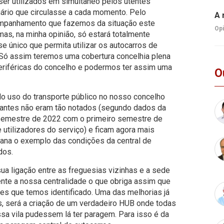
er utilizados em simultâneo pelos utentes
rio que circulasse a cada momento. Pelo
A 
mpanhamento que fazemos da situação este
Opi
as, na minha opinião, só estará totalmente
 único que permita utilizar os autocarros de
Só assim teremos uma cobertura concelhia plena
eriféricas do concelho e podermos ter assim uma
O
o uso do transporte público no nosso concelho
antes não eram tão notados (segundo dados da
semestre de 2022 com o primeiro semestre de
tilizadores do serviço) e ficam agora mais
ana o exemplo das condições da central de
dos.
sua ligação entre as freguesias vizinhas e a sede
ente a nossa centralidade o que obriga assim que
s que temos identificado. Uma das melhorias já
s, será a criação de um verdadeiro HUB onde todas
sa vila pudessem lá ter paragem. Para isso é da