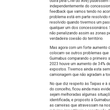
outra pela CIM do Ave) pudessem s
independentemente do concessioná
feedback que vamos tendo no aco
problema está em parte resolvido m
resolvido quando tivermos um passe
qualquer um dos concessionários. 
não penalizando assim as zonas p
verdadeira coesão do território.
Mas agora com um forte aumento d
colocam-se outros problemas que 
Guimabus comparando o primeiro 
2023 houve um aumento de 34% de u
expostos. Tivemos ainda esta sem
camionagem que não agradam a to
No que diz respeito às Taipas e à 
do concelho, ficou ainda mais evid
sejam melhoradas algumas situaçõe
identificada, e proposto à Guimabu
as carreiras que atravessam na nos