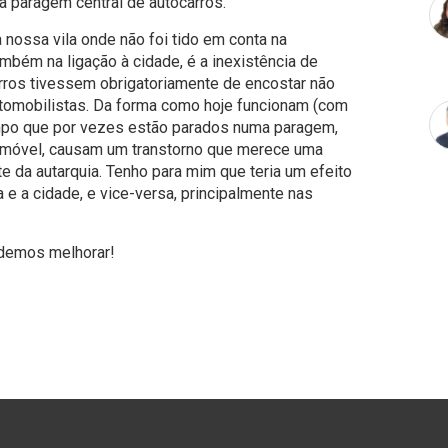
a paragem central de autocarros.
 nossa vila onde não foi tido em conta na
também na ligação à cidade, é a inexistência de
ros tivessem obrigatoriamente de encostar não
tomobilistas. Da forma como hoje funcionam (com
empo que por vezes estão parados numa paragem,
tomóvel, causam um transtorno que merece uma
te da autarquia. Tenho para mim que teria um efeito
a e a cidade, e vice-versa, principalmente nas
odemos melhorar!