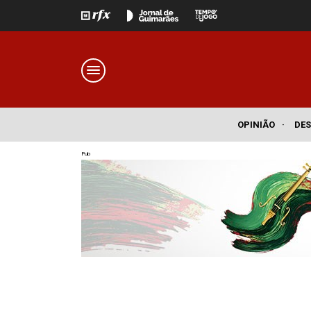
OPINIÃO
·
DE
Pub