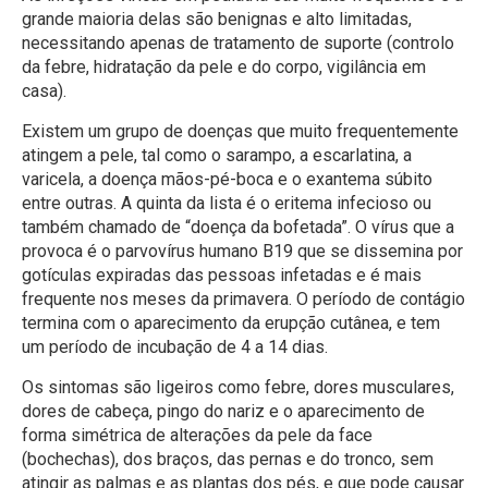
grande maioria delas são benignas e alto limitadas,
necessitando apenas de tratamento de suporte (controlo
da febre, hidratação da pele e do corpo, vigilância em
casa).
Existem um grupo de doenças que muito frequentemente
atingem a pele, tal como o sarampo, a escarlatina, a
varicela, a doença mãos-pé-boca e o exantema súbito
entre outras. A quinta da lista é o eritema infecioso ou
também chamado de “doença da bofetada”. O vírus que a
provoca é o parvovírus humano B19 que se dissemina por
gotículas expiradas das pessoas infetadas e é mais
frequente nos meses da primavera. O período de contágio
termina com o aparecimento da erupção cutânea, e tem
um período de incubação de 4 a 14 dias.
Os sintomas são ligeiros como febre, dores musculares,
dores de cabeça, pingo do nariz e o aparecimento de
forma simétrica de alterações da pele da face
(bochechas), dos braços, das pernas e do tronco, sem
atingir as palmas e as plantas dos pés, e que pode causar