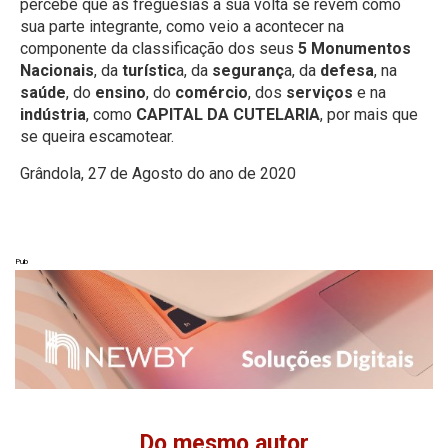
percebe que as freguesias à sua volta se revêm como
sua parte integrante, como veio a acontecer na
componente da classificação dos seus
5 Monumentos
Nacionais
, da
turístic
a, da
seguranç
a, da
defesa
, na
saúde
, do
ensino
, do
comércio
, dos
serviços
e na
indústria
, como
CAPITAL DA CUTELARIA
, por mais que
se queira escamotear.
Grândola, 27 de Agosto do ano de 2020
Pub
Do mesmo autor