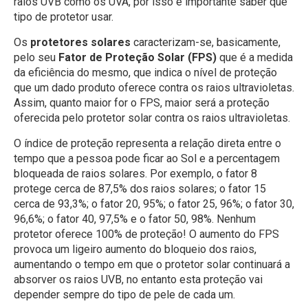
raios UVB como os UVA, por isso é importante saber que
tipo de protetor usar.
Os
protetores solares
caracterizam-se, basicamente,
pelo seu
Fator de Proteção Solar (FPS)
que é a medida
da eficiência do mesmo, que indica o nível de proteção
que um dado produto oferece contra os raios ultravioletas.
Assim, quanto maior for o FPS, maior será a proteção
oferecida pelo protetor solar contra os raios ultravioletas.
O índice de proteção representa a relação direta entre o
tempo que a pessoa pode ficar ao Sol e a percentagem
bloqueada de raios solares. Por exemplo, o fator 8
protege cerca de 87,5% dos raios solares; o fator 15
cerca de 93,3%; o fator 20, 95%; o fator 25, 96%; o fator 30,
96,6%; o fator 40, 97,5% e o fator 50, 98%. Nenhum
protetor oferece 100% de proteção! O aumento do FPS
provoca um ligeiro aumento do bloqueio dos raios,
aumentando o tempo em que o protetor solar continuará a
absorver os raios UVB, no entanto esta proteção vai
depender sempre do tipo de pele de cada um.