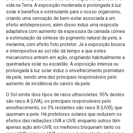
vida na Terra. A exposição moderada e prolongada à luz
solar é benéfica e estimulante para o nosso organismo,
criando uma sensação de bem-estar associada a um
efeito antidepressivo; além disso induz uma resposta
adaptativa com aumento da espessura da camada córnea
e estimulação da síntese do pigmento natural da pele, a
melanina, com efeito foto protetor. Já a exposição brusca
e intempestiva ao sol não dá tempo a que estes
mecanismos entrem em ação, originando habitualmente a
queimadura solar ou escaldão. A exposição intensa ou
prolongada à luz solar induz o envelhecimento prematuro
da pele, sendo uma das principais responsáveis pelo
aumento da incidência do cancro da pele.
O Sol emite dois tipos de raios ultravioletas: 95% destes
são raios A (UVA), os principais responsáveis pelo
envelhecimento; os 5% restantes são raios B (UVB), que
queimam a pele. Há protetores solares que reduzem os
efeitos das radiações UVA e UVB, enquanto outros têm
apenas ação anti-UVB; os melhores bloqueiam tanto os