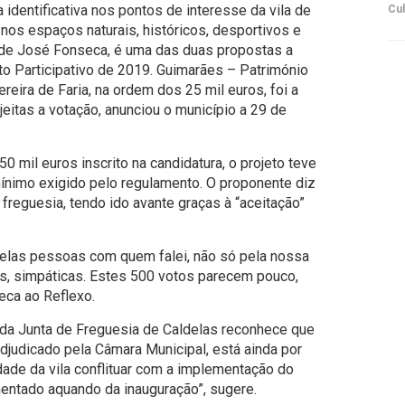
a identificativa nos pontos de interesse da vila de
Cul
os espaços naturais, históricos, desportivos e
ria de José Fonseca, é uma das duas propostas a
o Participativo de 2019. Guimarães – Património
eira de Faria, na ordem dos 25 mil euros, foi a
ujeitas a votação, anunciou o município a 29 de
0 mil euros inscrito na candidatura, o projeto teve
mínimo exigido pelo regulamento. O proponente diz
a freguesia, tendo ido avante graças à “aceitação”
 pelas pessoas com quem falei, não só pela nossa
as, simpáticas. Estes 500 votos parecem pouco,
eca ao Reflexo.
da Junta de Freguesia de Caldelas reconhece que
adjudicado pela Câmara Municipal, está ainda por
idade da vila conflituar com a implementação do
mentado aquando da inauguração”, sugere.