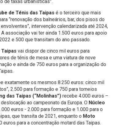
 de taxas urbanísticas”.
ube de Ténis das Taipas
é o terceiro que mais
para “renovação dos balneários, bar, dos pisos do
envolventes”, intervenção calendarizada até 2024,
 A associação vai ter ainda 1.500 euros para apoio
 2022 e 500 que transitam do ano passado.
 Taipas
vai dispor de cinco mil euros para
dores de ténis de mesa e uma viatura de nove
rmação e ainda de 750 euros para a organização do
Taipas.
be exatamente os mesmos 8.250 euros: cinco mil
os”, 2.500 para formação e 750 para torneios
ng das Taipas (“Molinhas”)
recebe 4.000 euros –
a deslocação ao campeonato da Europa. O
Núcleo
.000 euros - 2.000 para formação e 1.000 para o
ipas, que transita de 2021, enquanto o
Moto
0 euros para a concentração motard das Taipas.