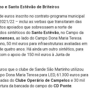
o e Santo Estêvão de Briteiros
 de euros inscrito no contrato-programa municipal
2021/22 – inclui as verbas que transitaram das
etos apoiados que sobressaem a norte de
dos sintéticos do
Santo Estêvão
, no Campo da
inenses
, ao lado do Campo Dona Maria Teresa.
o, 50 mil euros para infraestruturas avaliadas em
e quatro anos. Há ainda um outro sintético, para
 com o apoio de 150 mil euros à Junta de
euros que o clube de Sande São Martinho utilizou
mpo Dona Maria Teresa para LED, 61.300 euros para
ncadas do
Clube Operário de Campelos
e 30 mil
bertura da bancada do campo do
CD Ponte
.