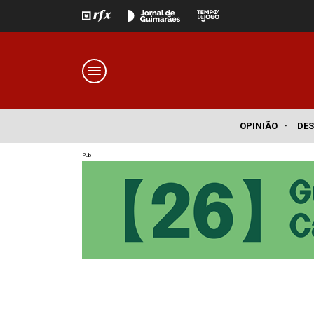
OPINIÃO
·
DE
Pub