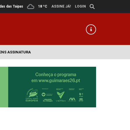
ldas das Taipas
18 ºC
ASSINE JÁ!
LOGIN
ENS ASSINATURA