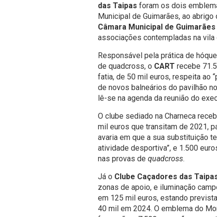
das Taipas
foram os dois emblema
Municipal de Guimarães, ao abrigo
Câmara Municipal de Guimarães
associações contempladas na vila 
Responsável pela prática de hóquei
de quadcross, o
CART
recebe 71.50
fatia, de 50 mil euros, respeita a
de novos balneários do pavilhão no 
lê-se na agenda
da reunião do exec
O clube sediado na Charneca recebe
mil euros que transitam de 2021, pa
avaria em que a sua substituição t
atividade desportiva”, e 1.500 eur
nas provas de
quadcross
.
Já o
Clube Caçadores das Taipa
zonas de apoio, e iluminação camp
em 125 mil euros, estando prevista
40 mil em 2024. O emblema do Mont