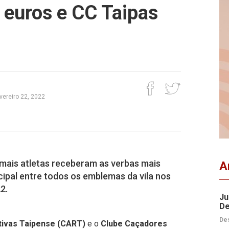
 euros e CC Taipas
evereiro 22, 2022
 mais atletas receberam as verbas mais
A
cipal entre todos os emblemas da vila nos
2.
Ju
De
Des
tivas Taipense (CART)
e o
Clube Caçadores