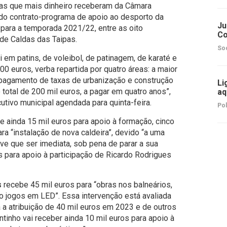
s que mais dinheiro receberam da Câmara
 do contrato-programa de apoio ao desporto da
Ju
para a temporada 2021/22, entre as oito
Co
de Caldas das Taipas.
So
 em patins, de voleibol, de patinagem, de karaté e
0 euros, verba repartida por quatro áreas: a maior
o “pagamento de taxas de urbanização e construção
Li
total de 200 mil euros, a pagar em quatro anos”,
aq
utivo municipal agendada para quinta-feira
.
Pol
 ainda 15 mil euros para apoio à formação, cinco
ra “instalação de nova caldeira”, devido “a uma
eve que ser imediata, sob pena de parar a sua
os para apoio à participação de Ricardo Rodrigues
s
recebe 45 mil euros para “obras nos balneários,
o jogos em LED”. Essa intervenção está avaliada
 a atribuição de 40 mil euros em 2023 e de outros
inho vai receber ainda 10 mil euros para apoio à