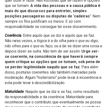
quer dizer e fazer. Nas escolhas que se fazem e opções
que se tomam.
A
vida das pessoas e a causa pública é
mais do que discursos para entreter, simples
posições passageiras ou disputas de ‘cadeiras’
. Nem
sempre os fins justificam os meios. E só com
responsabilidade se consegue ter esse discernimento.
Coerência
. Entre aquilo que se diz e aquilo que se faz.
Não raras vezes, a lógica é a do
olha para o que eu digo,
não olhes para o que eu faço
; ou a de se dizer uma coisa e
depois dizer-se outra. Não tem de ser assim.
Urge ser-
se coerente, na consciência de que haverá sempre
quem critique as opções que se tomam, sob pena de
se perder legitimidade naquilo que se faz
. Para além
disso, posturas coerentes são também marcadas pela
moderação. Algum “histerismo” pode levar à incoerência e
esta pode levar à descredibilização.
Maturidade
. Naquilo que se diz e se faz, como resultado
da responsabilidade e da coerência. Maturidade para
reconhecer que o contributo que eventualmente se possa