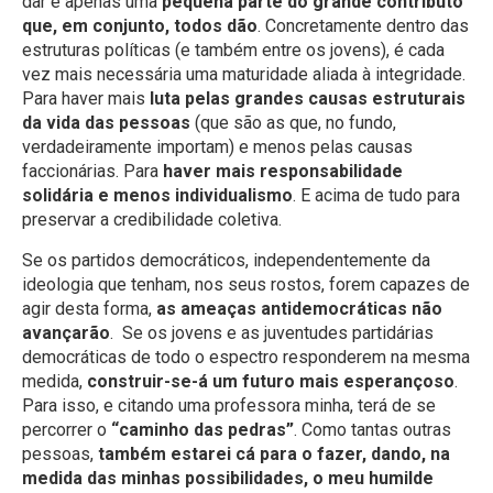
dar é apenas uma
pequena parte do grande contributo
que, em conjunto, todos dão
. Concretamente dentro das
estruturas políticas (e também entre os jovens), é cada
vez mais necessária uma maturidade aliada à integridade.
Para haver mais
luta pelas grandes causas estruturais
da vida das pessoas
(que são as que, no fundo,
verdadeiramente importam) e menos pelas causas
faccionárias. Para
haver mais responsabilidade
solidária e menos individualismo
. E acima de tudo para
preservar a credibilidade coletiva.
Se os partidos democráticos, independentemente da
ideologia que tenham, nos seus rostos, forem capazes de
agir desta forma,
as ameaças antidemocráticas não
avançarão
. Se os jovens e as juventudes partidárias
democráticas de todo o espectro responderem na mesma
medida,
construir-se-á um futuro mais esperançoso
.
Para isso, e citando uma professora minha, terá de se
percorrer o
“caminho das pedras”
. Como tantas outras
pessoas,
também estarei cá para o fazer, dando, na
medida das minhas possibilidades, o meu humilde