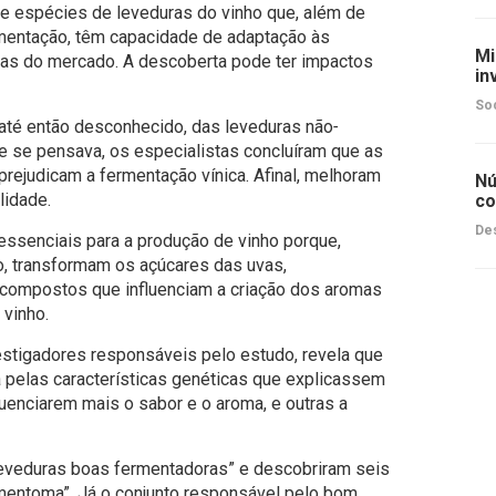
e espécies de leveduras do vinho que, além de
mentação, têm capacidade de adaptação às
Mi
cias do mercado. A descoberta pode ter impactos
in
So
 até então desconhecido, das leveduras não
-
ue se pensava, os especialistas concluíram que as
prejudicam a fermentação vínica. Afinal, melhoram
Nú
lidade.
co
Des
ssenciais para a produção de vinho porque,
, transformam os açúcares das uvas,
 compostos que influenciam a criação dos aromas
 vinho.
estigadores responsáveis pelo estudo, revela que
 pelas características genéticas que explicassem
uenciarem mais o sabor e o aroma, e outras a
leveduras boas fermentadoras” e descobriram seis
mentoma”. Já o conjunto responsável pelo bom