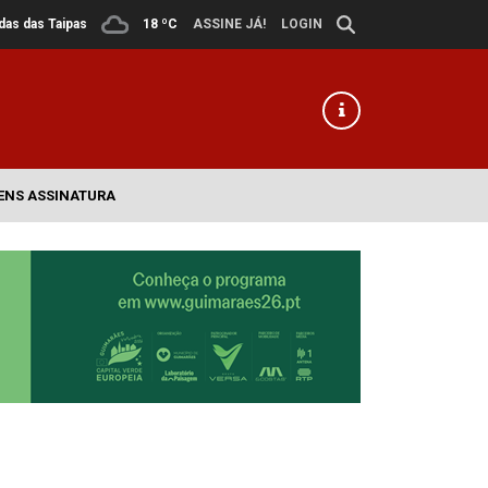
ldas das Taipas
18 ºC
ASSINE JÁ!
LOGIN
ENS ASSINATURA