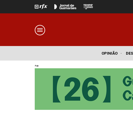
OPINIÃO
·
DE
Pub