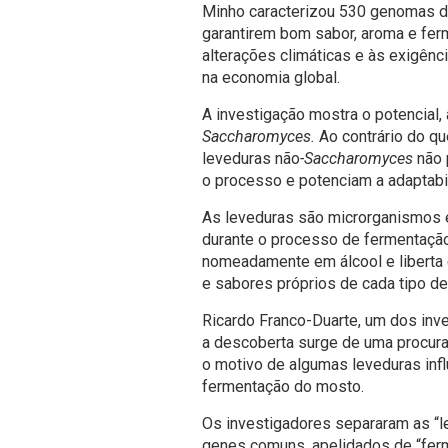
Minho caracterizou 530 genomas d
garantirem bom sabor, aroma e fer
alterações climáticas e às exigên
na economia global.
A investigação mostra o potencial,
Saccharomyces.
Ao contrário do q
leveduras não
-Saccharomyces
não 
o processo e potenciam a adaptabi
As leveduras são microrganismos e
durante o processo de fermentação
nomeadamente em álcool e liberta
e sabores próprios de cada tipo de
Ricardo Franco-Duarte, um dos inv
a descoberta surge de uma procura
o motivo de algumas leveduras infl
fermentação do mosto.
Os investigadores separaram as “
genes comuns, apelidados de “fer