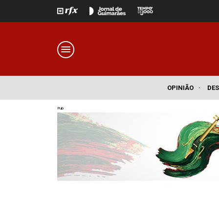
OPINIÃO
·
DE
Pub