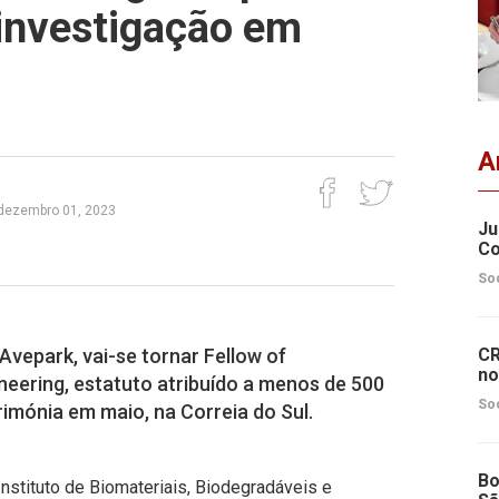
 investigação em
A
 dezembro 01, 2023
Ju
Co
So
 Avepark, vai-se tornar Fellow of
CR
no
neering, estatuto atribuído a menos de 500
So
imónia em maio, na Correia do Sul.
Bo
Instituto de Biomateriais, Biodegradáveis e