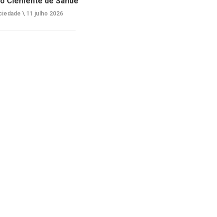
o Clemente de Sande
ciedade \
11 julho 2026