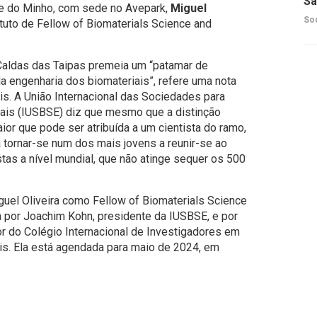
Sã
de do Minho, com sede no Avepark,
Miguel
So
tuto de Fellow of Biomaterials Science and
e Caldas das Taipas premeia um “patamar de
a engenharia dos biomateriais”, refere uma nota
is. A União Internacional das Sociedades para
iais (IUSBSE) diz que mesmo que a distinção
ior que pode ser atribuída a um cientista do ramo,
a tornar-se num dos mais jovens a reunir-se ao
tas a nível mundial, que não atinge sequer os 500
guel Oliveira como Fellow of Biomaterials Science
a por Joachim Kohn, presidente da IUSBSE, e por
tor do Colégio Internacional de Investigadores em
is. Ela está agendada para maio de 2024, em