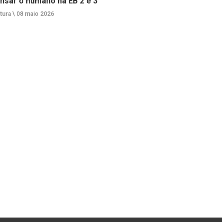
nsar o humano na EB 2 e 3
tura \
08 maio 2026