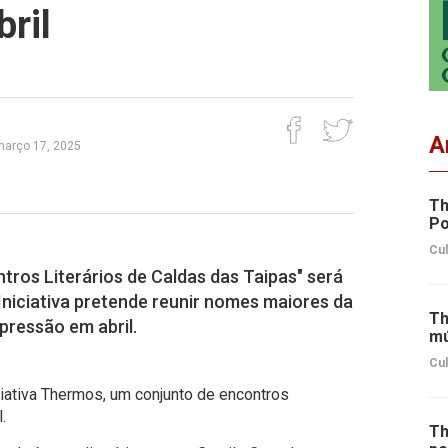
bril
A
março 17, 2025
Th
Po
Cul
ros Literários de Caldas das Taipas" será
 Iniciativa pretende reunir nomes maiores da
Th
xpressão em abril.
mú
Cul
iciativa Thermos, um conjunto de encontros
.
Th