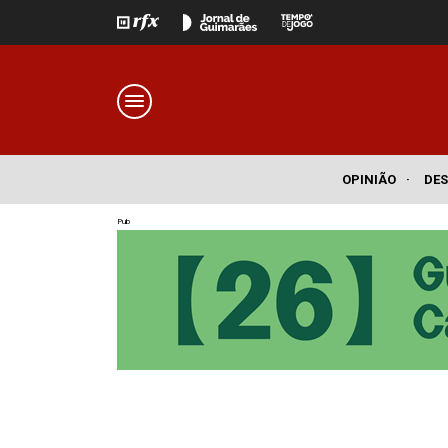
OPINIÃO
·
DE
Pub