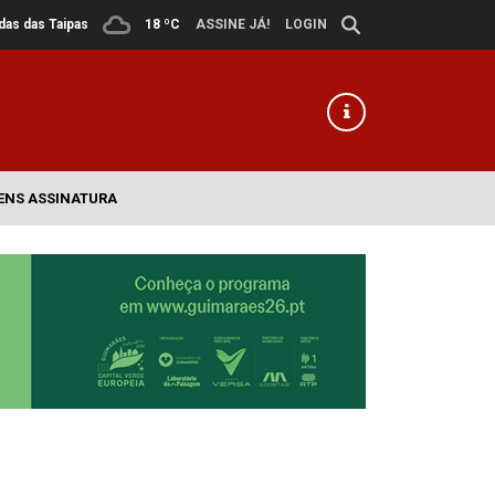
ldas das Taipas
18 ºC
ASSINE JÁ!
LOGIN
ENS ASSINATURA