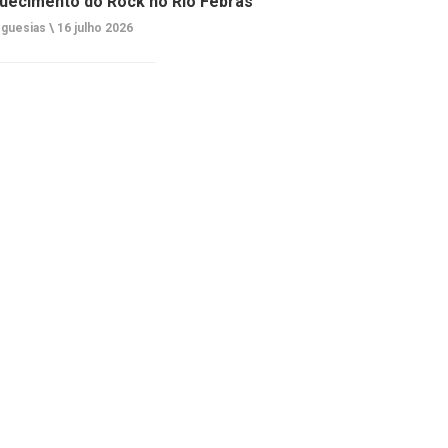
uecimento do Rock no Rio Febras
guesias \
16 julho 2026