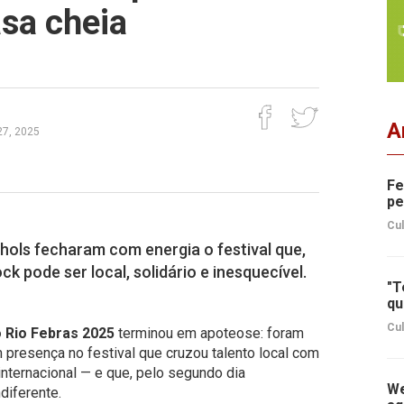
sa cheia
A
27, 2025
Fe
pe
Cul
hols fecharam com energia o festival que,
k pode ser local, solidário e inesquecível.
"T
qu
Cul
 Rio Febras 2025
terminou em apoteose: foram
presença no festival que cruzou talento local com
nternacional — e que, pelo segundo dia
We
diferente.