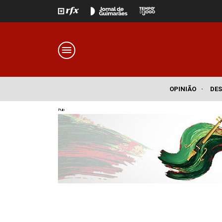
OPINIÃO
·
DE
Pub