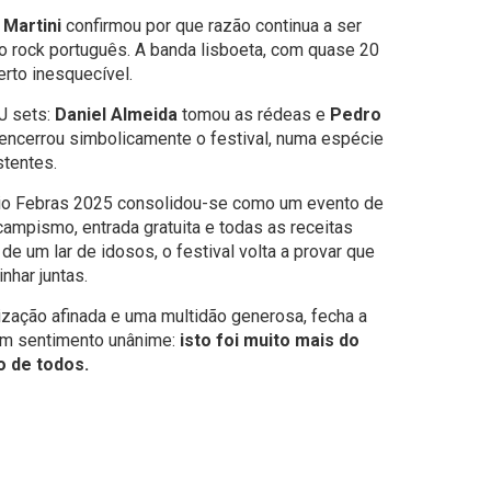
 Martini
confirmou por que razão continua a ser
 rock português. A banda lisboeta, com quase 20
erto inesquecível.
J sets:
Daniel Almeida
tomou as rédeas e
Pedro
encerrou simbolicamente o festival, numa espécie
stentes.
Rio Febras 2025 consolidou-se como um evento de
ampismo, entrada gratuita e todas as receitas
de um lar de idosos, o festival volta a provar que
nhar juntas.
ização afinada e uma multidão generosa, fecha a
um sentimento unânime:
isto foi muito mais do
o de todos.