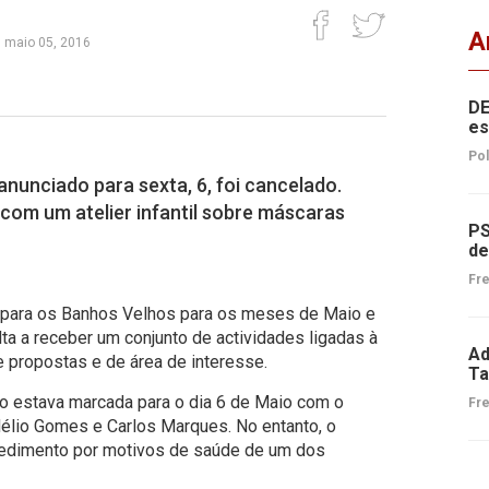
A
, maio 05, 2016
DE
es
Pol
anunciado para sexta, 6, foi cancelado.
com um atelier infantil sobre máscaras
PS
de
Fre
l para os Banhos Velhos para os meses de Maio e
lta a receber um conjunto de actividades ligadas à
Ad
e propostas e de área de interesse.
Ta
o estava marcada para o dia 6 de Maio com o
Fre
élio Gomes e Carlos Marques. No entanto, o
pedimento por motivos de saúde de um dos