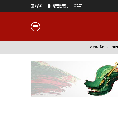
OPINIÃO
·
DE
Pub