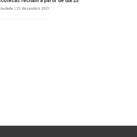
scotecas fecham a partir de dia 25
ciedade \
21 dezembro 2021