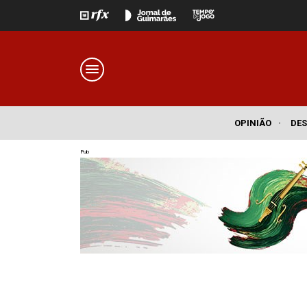
OPINIÃO
·
DE
Pub