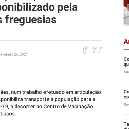
onibilizado pela
s freguesias
A
fevereiro 26, 2021
Co
qu
So
ães, num trabalho efetuado em articulação
Co
co
sponibiliza transporte à população para a
So
d-19, a decorrer no Centro de Vacinação
tiusos.
Te