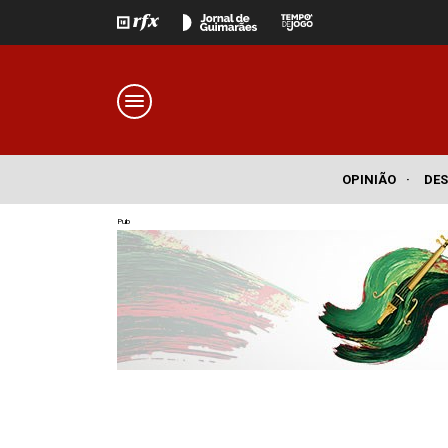
OPINIÃO
·
DE
Pub