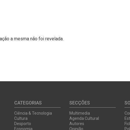
ção a mesma não foi revelada.
CATEGORIAS
SECÇÕES
S
Ciência & Tecnologia
Multimedia
Co
Cultura
Agenda Cultural
Est
Desporto
Autores
Fi
Economia
Opinião
Pol