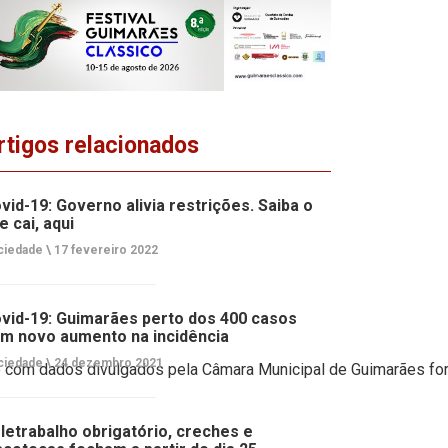
rtigos relacionados
vid-19: Governo alivia restrições. Saiba o
e cai, aqui
ciedade \
17 fevereiro 2022
vid-19: Guimarães perto dos 400 casos
m novo aumento na incidência
ciedade \
24 dezembro 2021
 com dados divulgados pela Câmara Municipal de Guimarães fo
letrabalho obrigatório, creches e