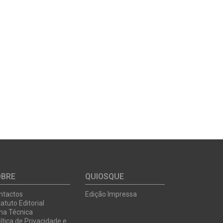
OBRE
QUIOSQUE
ntactos
Edição Impressa
atuto Editorial
cha Técnica
ítica de Privacidade e