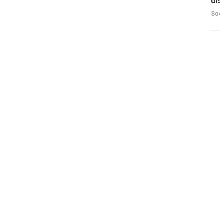
di
So