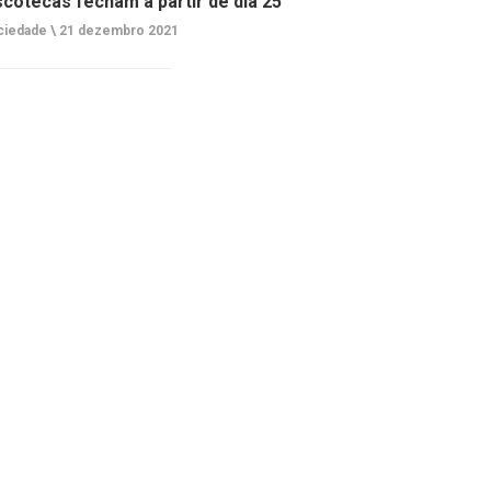
scotecas fecham a partir de dia 25
ciedade \
21 dezembro 2021