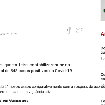
A
 abril 23, 2020
Co
qu
So
m, quarta-feira, contabilizaram-se no
l de 548 casos positivos da Covid-19.
Co
co
So
 de 21 novos casos comparativamente com a véspera, de acordo
ro de casos em vigilância ativa.
os em Guimarães:
Te