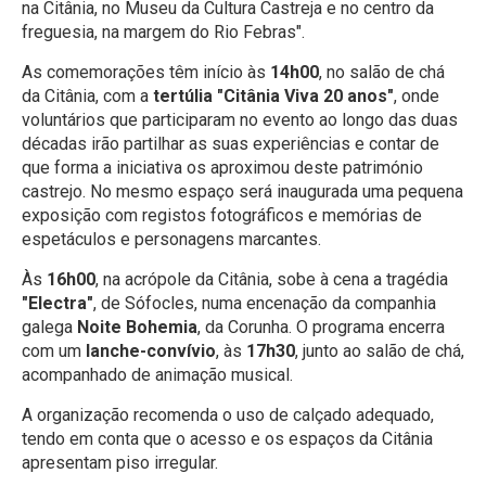
na Citânia, no Museu da Cultura Castreja e no centro da
freguesia, na margem do Rio Febras".
As comemorações têm início às
14h00
, no salão de chá
da Citânia, com a
tertúlia "Citânia Viva 20 anos"
, onde
voluntários que participaram no evento ao longo das duas
décadas irão partilhar as suas experiências e contar de
que forma a iniciativa os aproximou deste património
castrejo. No mesmo espaço será inaugurada uma pequena
exposição com registos fotográficos e memórias de
espetáculos e personagens marcantes.
Às
16h00
, na acrópole da Citânia, sobe à cena a tragédia
"Electra"
, de Sófocles, numa encenação da companhia
galega
Noite Bohemia
, da Corunha. O programa encerra
com um
lanche-convívio
, às
17h30
, junto ao salão de chá,
acompanhado de animação musical.
A organização recomenda o uso de calçado adequado,
tendo em conta que o acesso e os espaços da Citânia
apresentam piso irregular.