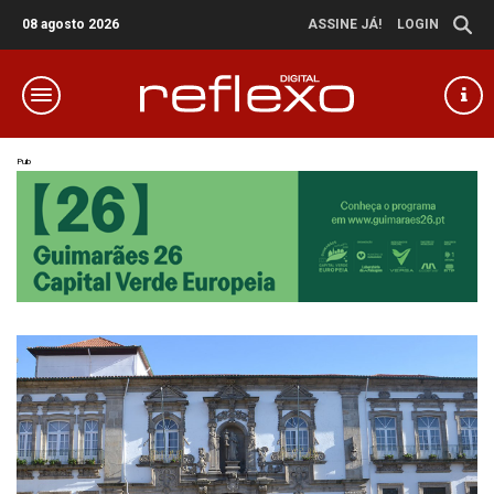
08 agosto 2026
ASSINE JÁ!
LOGIN
Pub