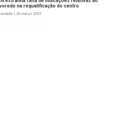
N estranha falta de indicações relativas ao
voredo na requalificação do centro
ciedade \
26 março 2021