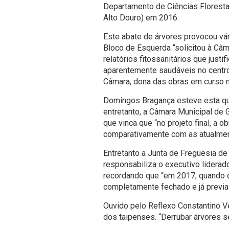
Departamento de Ciências Florest
Alto Douro) em 2016.
Este abate de árvores provocou vár
Bloco de Esquerda “solicitou à Câ
relatórios fitossanitários que just
aparentemente saudáveis no centro
Câmara, dona das obras em curso n
Domingos Bragança esteve esta quar
entretanto, a
Câmara Municipal de 
que vinca que “no projeto final
, a o
comparativamente com as atualmen
Entretanto a
Junta de Freguesia de
responsabiliza o executivo liderad
recordando que “em 2017, quando o
completamente fechado e já previa 
Ouvido pelo Reflexo
Constantino Vei
dos taipenses
. “Derrubar árvores s