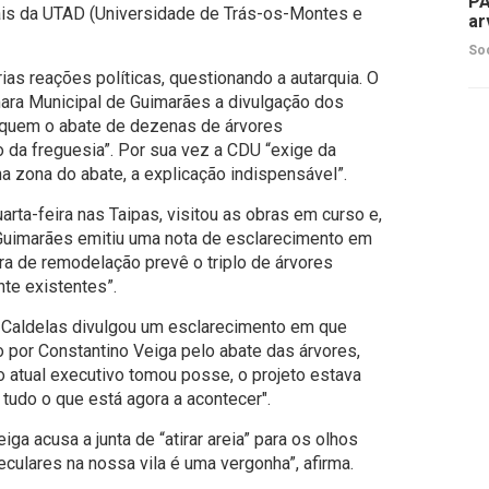
PA
ais da UTAD (Universidade de Trás-os-Montes e
ar
So
ias reações políticas, questionando a autarquia. O
mara Municipal de Guimarães a divulgação dos
ifiquem o abate de dezenas de árvores
 da freguesia
”. Por sua vez a
CDU “exige da
a zona do abate, a explicação indispensável”
.
ta-feira nas Taipas, visitou as obras em curso e,
Guimarães emitiu uma nota de esclarecimento em
bra de remodelação prevê o triplo de árvores
te existentes”.
 Caldelas divulgou um esclarecimento
em que
o por Constantino Veiga pelo abate das árvores,
 atual executivo tomou posse, o projeto estava
tudo o que está agora a acontecer".
ga acusa a junta de “atirar areia” para os olhos
eculares na nossa vila é uma vergonha”, afirma.