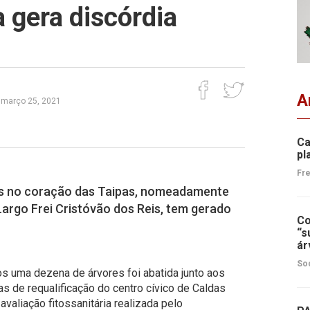
a gera discórdia
A
, março 25, 2021
Ca
pl
Fre
es no coração das Taipas, nomeadamente
Largo Frei Cristóvão dos Reis, tem gerado
Co
“s
ár
So
nos
uma dezena de árvores foi abatida junto aos
s de requalificação do centro cívico de Caldas
 avaliação fitossanitária realizada pelo