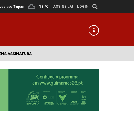
ldas das Taipas
18 ºC
ASSINE JÁ!
LOGIN
ENS ASSINATURA