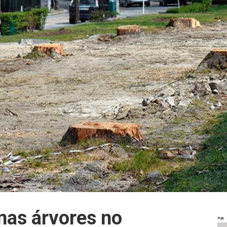
nas árvores no
Pub