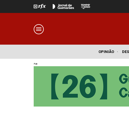
OPINIÃO
·
DE
Pub