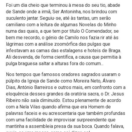
Foi um dia cheio que terminou à mesa do seu tio, abade
de Sande onde a irmã, Ser Antoninha, nos brindou com
suculento jantar. Seguiu-se, até às tantas, um serão
camiliano com a leitura de algumas Novelas do Minho
numa das quais, a que tem por título O Comendador, se
bem me recordo, o génio de Camilo nos fazia rir até às
lágrimas com a análise zoomórfica das pulgas que
infestavam as camas das estalagens e hoteis de Braga.
Ali desvenda, de forma científica, a causa que permitia à
pulga braguesa saltar a alturas fora do comum...
Nos tempos que famosos oradores sagrados usaram o
púlpito da Igreja de Sande como Moreira Neto, Álvaro
Dias, António Barreiros e outros mais, em confronto com a
eloquência desses grandes da oratória sacra, o Dr. Jesus
Ribeiro não saía diminuido. Estou plenamente de acordo
com a Nela Vilas quando afirma que era Homem de
palavras faceis e eu acrescentaria que também profundas
com uma facilidade de improvisar surpreendente que
mantinha a assembleia presa da sua boca. Quando falava,