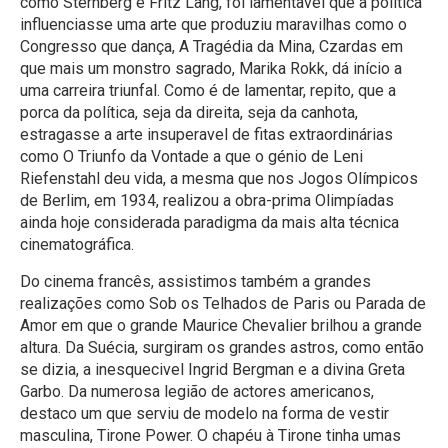
como Sternberg e Fritz Lang, foi lamentavel que a política
influenciasse uma arte que produziu maravilhas como o
Congresso que dança, A Tragédia da Mina, Czardas em
que mais um monstro sagrado, Marika Rokk, dá início a
uma carreira triunfal. Como é de lamentar, repito, que a
porca da política, seja da direita, seja da canhota,
estragasse a arte insuperavel de fitas extraordinárias
como O Triunfo da Vontade a que o génio de Leni
Riefenstahl deu vida, a mesma que nos Jogos Olímpicos
de Berlim, em 1934, realizou a obra-prima Olimpíadas
ainda hoje considerada paradigma da mais alta técnica
cinematográfica.
Do cinema francês, assistimos também a grandes
realizações como Sob os Telhados de Paris ou Parada de
Amor em que o grande Maurice Chevalier brilhou a grande
altura. Da Suécia, surgiram os grandes astros, como então
se dizia, a inesquecivel Ingrid Bergman e a divina Greta
Garbo. Da numerosa legião de actores americanos,
destaco um que serviu de modelo na forma de vestir
masculina, Tirone Power. O chapéu à Tirone tinha umas