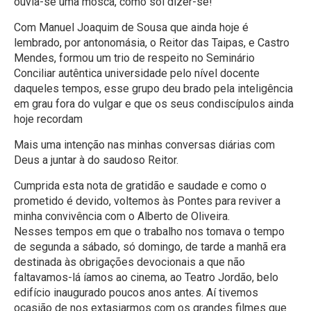
ouvia-se uma mosca, como soi dizer-se!
Com Manuel Joaquim de Sousa que ainda hoje é
lembrado, por antonomásia, o Reitor das Taipas, e Castro
Mendes, formou um trio de respeito no Seminário
Conciliar autêntica universidade pelo nível docente
daqueles tempos, esse grupo deu brado pela inteligência
em grau fora do vulgar e que os seus condiscípulos ainda
hoje recordam
Mais uma intenção nas minhas conversas diárias com
Deus a juntar à do saudoso Reitor.
Cumprida esta nota de gratidão e saudade e como o
prometido é devido, voltemos às Pontes para reviver a
minha convivência com o Alberto de Oliveira.
Nesses tempos em que o trabalho nos tomava o tempo
de segunda a sábado, só domingo, de tarde a manhã era
destinada às obrigações devocionais a que não
faltavamos-lá íamos ao cinema, ao Teatro Jordão, belo
edifício inaugurado poucos anos antes. Aí tivemos
ocasião de nos extasiarmos com os grandes filmes que