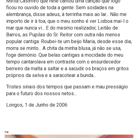
Mirita Casimiro que nele cantou uma canção que logo
ficou no ouvido de toda a gente: Sem soidades na
alembrança, disse adeus, à terrinha mais ao lar... Não me
importo de ir à toa, que o meu sonho é ver Lisboa mai-l o
mar que nunca vi... E do mesmo realizador, Leitão de
Barros, as Pupilas do Sr. Reitor com outra não menos
popular cantiga: Roubei-te um beijo Maria, desde esse dia,
morra se minto... A chita da minha blusa, já não se usa,
foge demónio. Que belas cantigas a mocidade do meu
tempo cantarolava em contraste com o ensurdecedor
berreiro da malta a saltar e a sacudir os braços em gritos
próprios da selva e a saracotear a bunda...
Tristes sinais dos tempos que passam e mau presságio
para o futuro dos nossos netos...
Longos, 1 de Junho de 2006
Pub