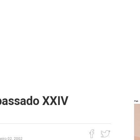
assado XXIV
Pub
neiro 02, 2002