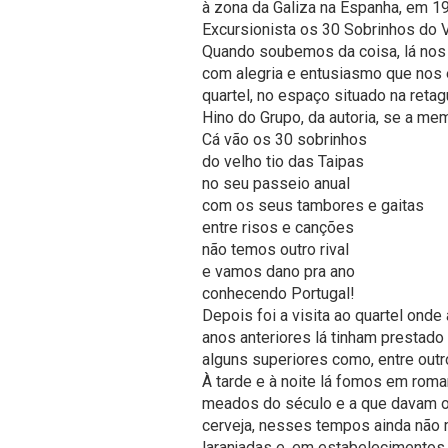
à zona da Galiza na Espanha, em 19
Excursionista os 30 Sobrinhos do Ve
Quando soubemos da coisa, lá nos
com alegria e entusiasmo que nos 
quartel, no espaço situado na ret
Hino do Grupo, da autoria, se a me
Cá vão os 30 sobrinhos
do velho tio das Taipas
no seu passeio anual
com os seus tambores e gaitas
entre risos e canções
não temos outro rival
e vamos dano pra ano
conhecendo Portugal!
Depois foi a visita ao quartel ond
anos anteriores lá tinham prestado 
alguns superiores como, entre outr
À tarde e à noite lá fomos em rom
meados do século e a que davam o 
cerveja, nesses tempos ainda não m
laranjadas e, em estabelecimentos 