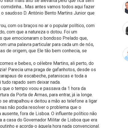
o valor mais alto se alevanta pelo que fica sem
a comidinha... Mas antes vamos todos aqui fazer
 o saudoso D. António Bento Martins Junior que
rou, com os braços no ar o popular político, com
do, com que a natureza o dotou. Foi um
s que emocionaram o bondoso Prelado que,
om uma palavra particular para cada um de nós,
as de origem, que Ele tão bem conhecia, se
omes e bebes, o célebre Martins, ali perto, do
azia! Parecia uma praga de gafanhotos, desde os
 carapaus de escabeche, pataniscas e toda a
foi tudo rapado sem deixar nada.
s que o tempo voou e passava da 1 hora da
tura da Porta de Armas, para entrar, já ia longe.
e atrapalhou e deitou a mão ao telefone a ligar
 mas não podia resolver o problema que o
ausente, fora de Lisboa. O influente político não
 a casa do Governador Militar de Lisboa que era
Coutinho e acorda-o àquela hora nada convencional.