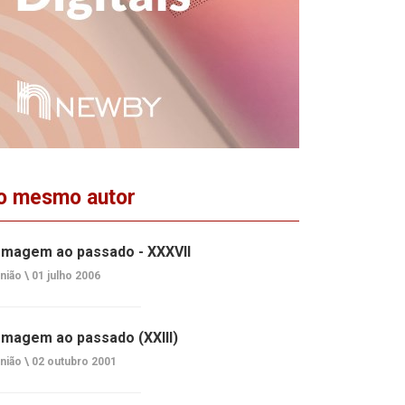
o mesmo autor
magem ao passado - XXXVII
nião \
01 julho 2006
magem ao passado (XXIII)
nião \
02 outubro 2001