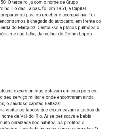
50. O terceiro, já com o nome de Grupo
lho Tio das Taipas, foi em 1951, à Capital.
 preparamos para os receber e acompanhar. Foi
encontramos à chegada do autocarro, em frente ao
aguarda do Marquez. Cantou-se a plenos pulmões o
mória me não falha, da mulher do Delfim Lopes:
e alguns excursionistas estavam em casa pois em
o seu serviço militar e onde encontraram ainda,
os, o saudoso capitão Baltazar.
aria visitar os tascos que enxameavam a Lisboa de
nome de Val-do-Rio. Aí se petiscava e bebia
uito enraizada nos hábitos, os pirolitos e
próprios, a cantada ginginha, com ou sem elas. O