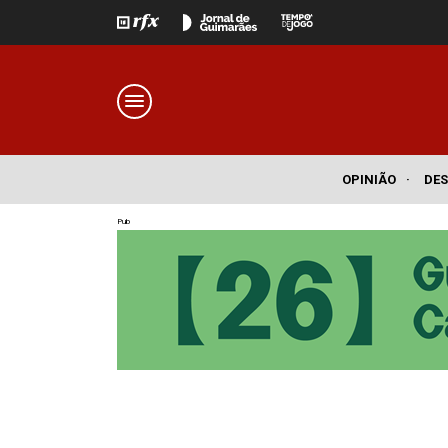
OPINIÃO
·
DE
Pub