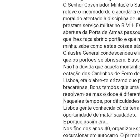
Ó Senhor Governador Militar, é o 
releve o incómodo de o acordar a e
moral do atentado à disciplina de
prestam serviço militar no B.M.1. E
abertura da Porta de Armas passo
que lhes faça abrir o portão e que
minha; sabe como estas coisas são.
O ilustre General condescendeu e i
que os portões se abrissem. E as
Não há dúvida que aquela montanha
estação dos Caminhos de Ferro de 
Lisboa, era o abre-te sézamo que p
bracarense. Bons tempos que uma 
resolvem-se mas o doce é diferente
Naqueles tempos, por dificuldades 
Lisboa gente conhecida cá da terra
oportunidade de matar saudades.
E porque assim era...
Nos fins dos anos 40, organizou-s
excursionar em autocarro. O primei