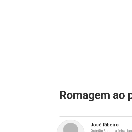
Romagem ao p
José Ribeiro
Opinião \
quarta-feira, ja