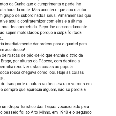
Santos da Cunha que o cumprimenta e pede lhe
sta hora da noite. Mas acontece que sou o autor
 um grupo de subordinados seus, Vimaranenses que
stive aqui a confraternizar com eles e a última
u-nos desapercebida. Peço-lhe encarecidamente
 não sejam molestados porque a culpa foi toda
..
ria imediatamente dar ordens para o quartel para
sim aconteceu!
 de roscas de pão-de-ló que enchia o átrio da
Braga, por alturas da Páscoa, com destino a
ermitia resolver estas coisas ao popular
doce rosca chegava como lobi. Hoje as coisas
...
de transporte e outras razões, era raro vermos em
 e sempre que aparecia alguém, não se perdia a
e um Grupo Turístico das Taipas vocacionado para
ro passeio foi ao Alto Minho, em 1948 e o segundo