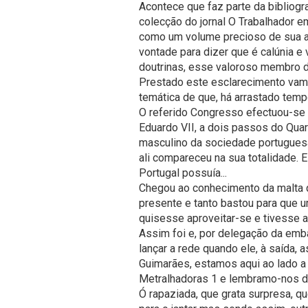
Acontece que faz parte da bibliogr
colecção do jornal O Trabalhador e
como um volume precioso de sua au
vontade para dizer que é calúnia e v
doutrinas, esse valoroso membro d
Prestado este esclarecimento vam
temática de que, há arrastado tem
O referido Congresso efectuou-se
Eduardo VII, a dois passos do Quar
masculino da sociedade portuguesa
ali compareceu na sua totalidade. 
Portugal possuía...
Chegou ao conhecimento da malta 
presente e tanto bastou para que 
quisesse aproveitar-se e tivesse a 
Assim foi e, por delegação da emb
lançar a rede quando ele, à saída,
Guimarães, estamos aqui ao lado a 
Metralhadoras 1 e lembramo-nos de
Ó rapaziada, que grata surpresa, q