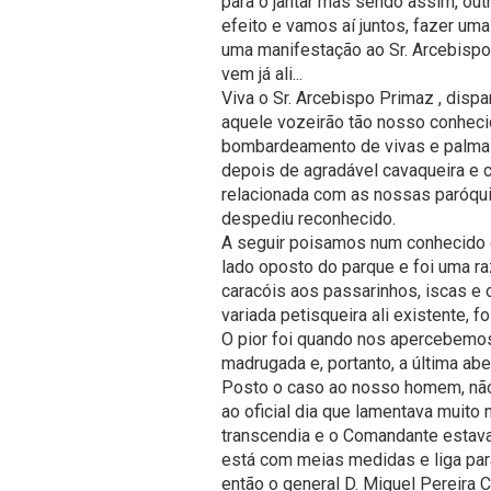
para o jantar mas sendo assim, outr
efeito e vamos aí juntos, fazer um
uma manifestação ao Sr. Arcebispo
vem já ali...
Viva o Sr. Arcebispo Primaz , dispa
aquele vozeirão tão nosso conheci
bombardeamento de vivas e palma
depois de agradável cavaqueira e c
relacionada com as nossas paróqui
despediu reconhecido.
A seguir poisamos num conhecido c
lado oposto do parque e foi uma r
caracóis aos passarinhos, iscas e
variada petisqueira ali existente, 
O pior foi quando nos apercebemo
madrugada e, portanto, a última aber
Posto o caso ao nosso homem, não s
ao oficial dia que lamentava muito
transcendia e o Comandante estava 
está com meias medidas e liga para
então o general D. Miguel Pereira 