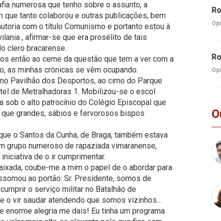
afia numerosa que tenho sobre o assunto, a
Ro
m que tanto colaborou e outras publicações, bem
Opi
toria com o título Comunismo e portanto estou à
ilania , afirmar-se que era prosélito de tais
o clero bracarense.
Ro
os então ao cerne da questão que tem a ver com a
po, as minhas crónicas se vêm ocupando.
Opi
 no Pavilhão dos Desportos, ao cimo do Parque
tel de Metralhadoras 1. Mobilizou-se o escol
 sob o alto patrocínio do Colégio Episcopal que
O
E que grandes, sábios e fervorosos bispos
que o Santos da Cunha, de Braga, também estava
um grupo numeroso de rapaziada vimaranense,
iniciativa de o ir cumprimentar.
aixada, coube-me a mim o papel de o abordar para
 assomou ao portão: Sr. Presidente, somos de
cumprir o serviço militar no Batalhão de
 o vir saudar atendendo que somos vizinhos...
ue enorme alegria me dais! Eu tinha um programa