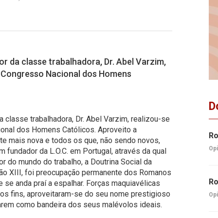
or da classe trabalhadora, Dr. Abel Varzim,
 o Congresso Nacional dos Homens
D
 classe trabalhadora, Dr. Abel Varzim, realizou-se
onal dos Homens Católicos. Aproveito a
Ro
nte mais nova e todos os que, não sendo novos,
Opi
m fundador da L.O.C. em Portugal, através da qual
or do mundo do trabalho, a Doutrina Social da
Leão XIII, foi preocupação permanente dos Romanos
Ro
e se anda praí a espalhar. Forças maquiavélicas
 os fins, aproveitaram-se do seu nome prestigioso
Opi
tarem como bandeira dos seus malévolos ideais.