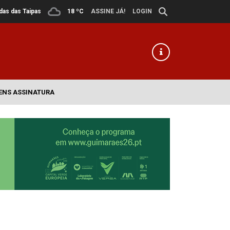
ldas das Taipas
18 ºC
ASSINE JÁ!
LOGIN
ENS ASSINATURA