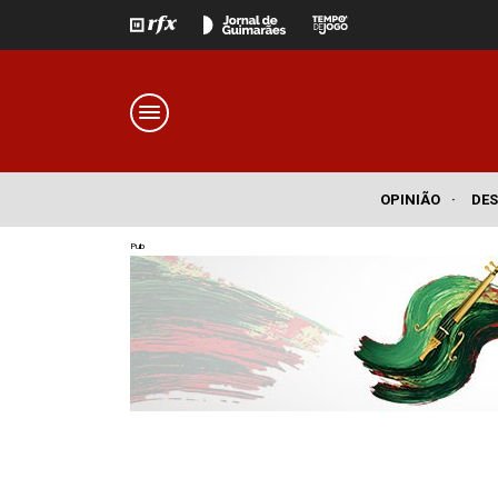
OPINIÃO
·
DE
Pub