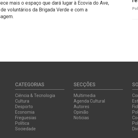
re
dece mais o espaço que dará lugar à Ecovia do Ave,
Pol
de voluntários da Brigada Verde e com a
sagem.
CATEGORIAS
SECÇÕES
S
Ciência & Tecnologia
Multimedia
Co
Cultura
Agenda Cultural
Est
Desporto
Autores
Fi
Economia
Opinião
Pol
Freguesias
Noticias
Co
Política
Pol
Sociedade
Di