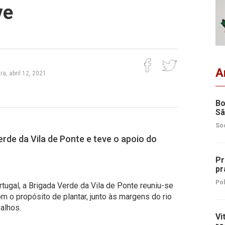
ve
A
a, abril 12, 2021
Bo
Sã
So
Verde da Vila de Ponte e teve o apoio do
Pr
pr
Pol
rtugal, a Brigada Verde da Vila de Ponte reuniu-se
m o propósito de plantar, junto às margens do rio
alhos.
Vi