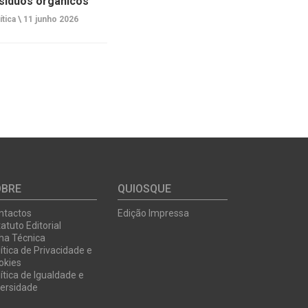
síduos orgânicos
ítica \
11 junho 2026
OBRE
QUIOSQUE
ntactos
Edição Impressa
atuto Editorial
cha Técnica
ítica de Privacidade e
okies
ítica de Igualdade e
versidade