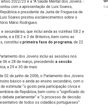
qu
o letivo 2022/23 é a "A Saúde Mental dos Jovens -
contou com a apresentação de Luís Soares,
Cul
República e presidente da Junta de Freguesia de
, Luís Soares prestou esclarecimentos sobre o
tório Mário Rodrigues.
e secundárias, que inclui ainda as vizinhas EB 2 e
nte, e a EB 2 e 3 de Briteiros, bem como as
, constitui a
primeira fase do programa
, de 22
Parlamento dos Jovens inclui as sessões nos
tre 06 e 28 de março, precedendo
a sessão
ica, a 29 e 30 de maio.
e 02 de junho de 2006, o Parlamento dos Jovens
 ensino básico e ainda ao ensino secundário, com o
, de estimular “o gosto pela participação cívica e
ssembleia da República, bem como o “significado do
do debate parlamentar” e “o processo de decisão
esentativo de todos os cidadãos portugueses”.