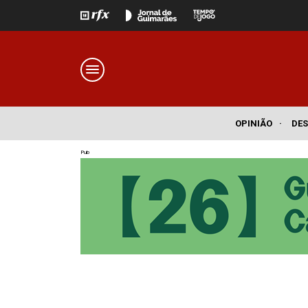
OPINIÃO
·
DE
Pub