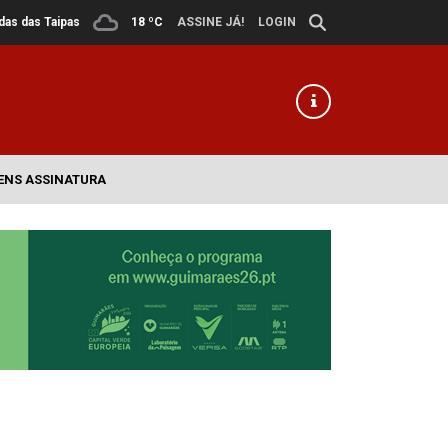
ldas das Taipas
18 ºC
ASSINE JÁ!
LOGIN
ENS ASSINATURA