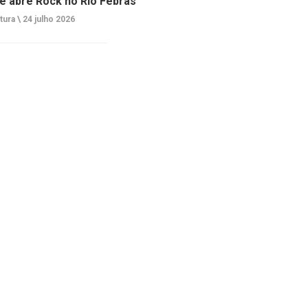
e abre Rock no Rio Febras
tura \
24 julho 2026