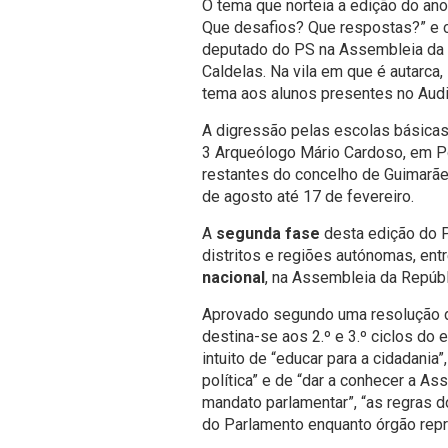
O tema que norteia a edição do an
Que desafios? Que respostas?” e 
deputado do PS na Assembleia da 
Caldelas. Na vila em que é autarca
tema aos alunos presentes no Audi
A digressão pelas escolas básicas 
3 Arqueólogo Mário Cardoso, em Po
restantes do concelho de Guimarães
de agosto até 17 de fevereiro.
A
segunda fase
desta edição do 
distritos e regiões autónomas, en
nacional
, na Assembleia da Repúbl
Aprovado segundo uma resolução d
destina-se aos 2.º e 3.º ciclos do
intuito de “educar para a cidadania”
política” e de “dar a conhecer a A
mandato parlamentar”, “as regras 
do Parlamento enquanto órgão repr