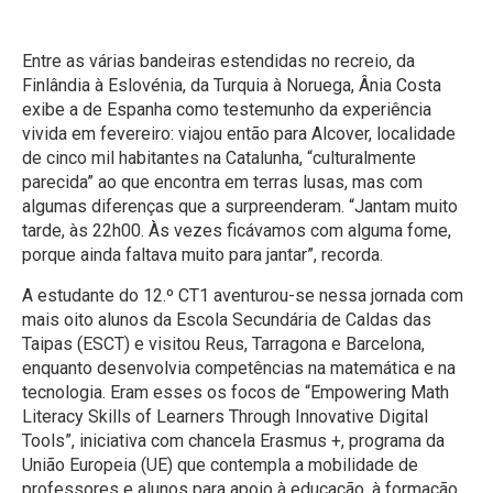
Entre as várias bandeiras estendidas no recreio, da
Finlândia à Eslovénia, da Turquia à Noruega, Ânia Costa
exibe a de Espanha como testemunho da experiência
vivida em fevereiro: viajou então para Alcover, localidade
de cinco mil habitantes na Catalunha, “culturalmente
parecida” ao que encontra em terras lusas, mas com
algumas diferenças que a surpreenderam. “Jantam muito
tarde, às 22h00. Às vezes ficávamos com alguma fome,
porque ainda faltava muito para jantar”, recorda.
A estudante do 12.º CT1 aventurou-se nessa jornada com
mais oito alunos da Escola Secundária de Caldas das
Taipas (ESCT) e visitou Reus, Tarragona e Barcelona,
enquanto desenvolvia competências na matemática e na
tecnologia. Eram esses os focos de “Empowering Math
Literacy Skills of Learners Through Innovative Digital
Tools”, iniciativa com chancela Erasmus +, programa da
União Europeia (UE) que contempla a mobilidade de
professores e alunos para apoio à educação, à formação,