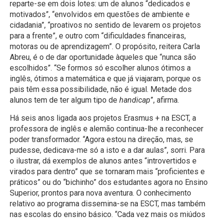
reparte-se em dois lotes: um de alunos “dedicados e
motivados”, “envolvidos em questões de ambiente e
cidadania”, “proativos no sentido de levarem os projetos
para a frente”, e outro com “dificuldades financeiras,
motoras ou de aprendizagem”. O propósito, reitera Carla
Abreu, é o de dar oportunidade àqueles que “nunca são
escolhidos”. “Se formos só escolher alunos ótimos a
inglês, ótimos a matemática e que já viajaram, porque os
pais têm essa possibilidade, não é igual. Metade dos
alunos tem de ter algum tipo de
handicap
”, afirma.
Há seis anos ligada aos projetos Erasmus + na ESCT, a
professora de inglês e alemão continua-lhe a reconhecer
poder transformador. “Agora estou na direção, mas, se
pudesse, dedicava-me só a isto e a dar aulas”, sorri. Para
o ilustrar, dá exemplos de alunos antes “introvertidos e
virados para dentro” que se tornaram mais “proficientes e
práticos” ou do “bichinho” dos estudantes agora no Ensino
Superior, prontos para nova aventura. O conhecimento
relativo ao programa dissemina-se na ESCT, mas também
nas escolas do ensino básico. “Cada vez mais os miúdos