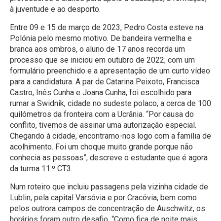
à juventude e ao desporto.
Entre 09 e 15 de março de 2023, Pedro Costa esteve na
Polónia pelo mesmo motivo. De bandeira vermelha e
branca aos ombros, o aluno de 17 anos recorda um
processo que se iniciou em outubro de 2022; com um
formulário preenchido e a apresentação de um curto vídeo
para a candidatura. A par de Catarina Peixoto, Francisca
Castro, Inês Cunha e Joana Cunha, foi escolhido para
rumar a Swidnik, cidade no sudeste polaco, a cerca de 100
quilómetros da fronteira com a Ucrânia. “Por causa do
conflito, tivemos de assinar uma autorização especial.
Chegando à cidade, encontramo-nos logo com a família de
acolhimento. Foi um choque muito grande porque não
conhecia as pessoas”, descreve o estudante que é agora
da turma 11.º CT3.
Num roteiro que incluiu passagens pela vizinha cidade de
Lublin, pela capital Varsóvia e por Cracóvia, bem como
pelos outrora campos de concentração de Auschwitz, os
horários foram outro desafio. “Como fica de noite mais