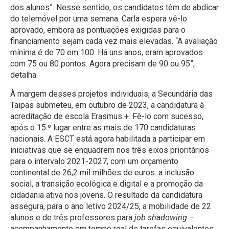
dos alunos”. Nesse sentido, os candidatos têm de abdicar
do telemóvel por uma semana. Carla espera vê-lo
aprovado, embora as pontuações exigidas para o
financiamento sejam cada vez mais elevadas. “A avaliação
mínima é de 70 em 100. Há uns anos, eram aprovados
com 75 ou 80 pontos. Agora precisam de 90 ou 95”,
detalha.
À margem desses projetos individuais, a Secundária das
Taipas submeteu, em outubro de 2023, a candidatura à
acreditação de escola Erasmus +. Fê-lo com sucesso,
após o 15.º lugar entre as mais de 170 candidaturas
nacionais. A ESCT está agora habilitada a participar em
iniciativas que se enquadrem nos três eixos prioritários
para o intervalo 2021-2027, com um orçamento
continental de 26,2 mil milhões de euros: a inclusão
social, a transição ecológica e digital e a promoção da
cidadania ativa nos jovens. O resultado da candidatura
assegura, para o ano letivo 2024/25, a mobilidade de 22
alunos e de três professores para
job shadowing
–
acompanhamento em tempo real de tarefas equivalentes