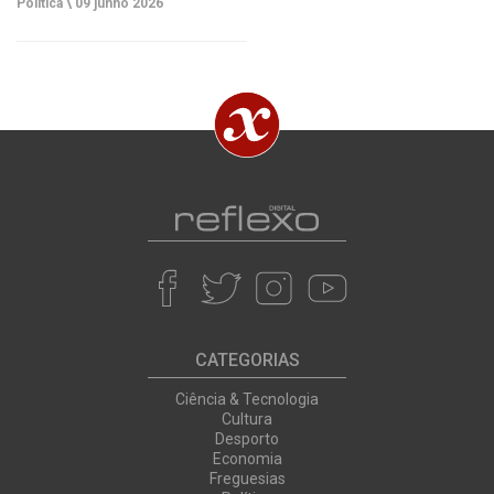
Política \
09 junho 2026
CATEGORIAS
Ciência & Tecnologia
Cultura
Desporto
Economia
Freguesias