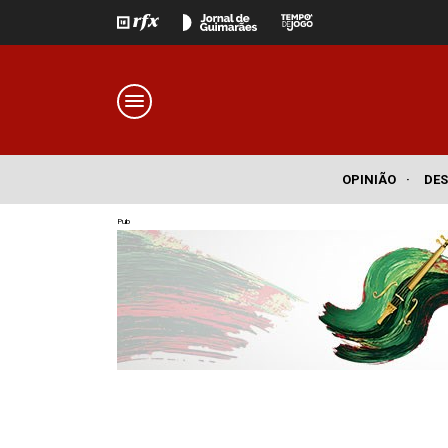
OPINIÃO
·
DE
Pub