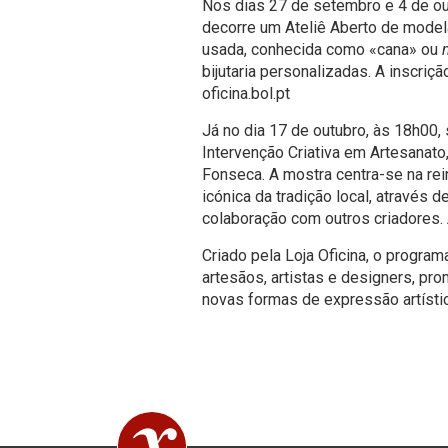
Nos dias 27 de setembro e 4 de o
decorre um Ateliê Aberto de modela
usada, conhecida como «cana» ou
bijutaria personalizadas. A inscri
oficina.bol.pt
Já no dia 17 de outubro, às 18h00
Intervenção Criativa em Artesanat
Fonseca. A mostra centra-se na re
icónica da tradição local, através d
colaboração com outros criadores. A
Criado pela Loja Oficina, o progra
artesãos, artistas e designers, pr
novas formas de expressão artístic