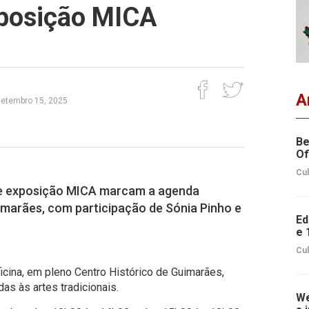
posição MICA
A
setembro 15, 2025
Be
Of
Cul
 e exposição MICA marcam a agenda
uimarães, com participação de Sónia Pinho e
Ed
e 
Cul
ficina, em pleno Centro Histórico de Guimarães,
das às artes tradicionais.
We