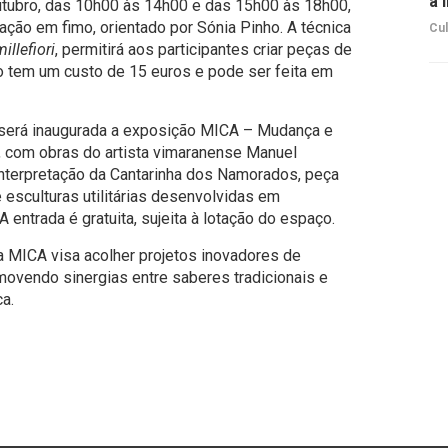
a 
utubro, das 10h00 às 14h00 e das 15h00 às 18h00,
ção em fimo, orientado por Sónia Pinho. A técnica
Cul
millefiori
, permitirá aos participantes criar peças de
ção tem um custo de 15 euros e pode ser feita em
, será inaugurada a exposição MICA – Mudança e
o, com obras do artista vimaranense Manuel
interpretação da Cantarinha dos Namorados, peça
e esculturas utilitárias desenvolvidas em
 entrada é gratuita, sujeita à lotação do espaço.
ma MICA visa acolher projetos inovadores de
omovendo sinergias entre saberes tradicionais e
a.