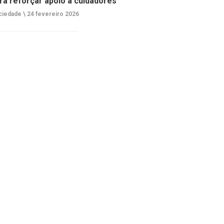
ra reforçar apoio a cuidadores
ciedade \
24 fevereiro 2026