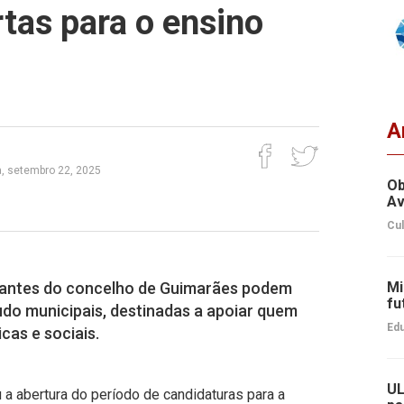
tas para o ensino
A
, setembro 22, 2025
Ob
Av
Cul
udantes do concelho de Guimarães podem
Mi
fu
udo municipais, destinadas a apoiar quem
Edu
cas e sociais.
UL
a abertura do período de candidaturas para a