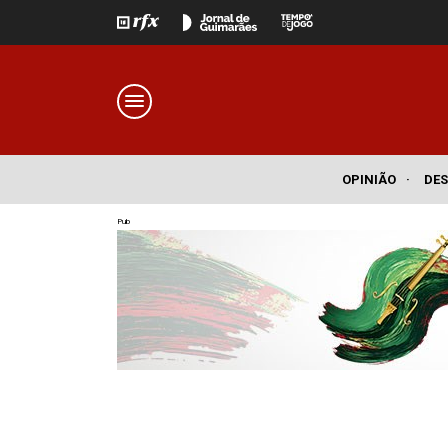
OPINIÃO
·
DE
Pub