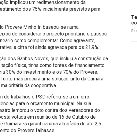
cação implicou um redimensionamento da
vestimento dos 75% inicialmente previstos para
Te
co
 do Provere Minho In baseou-se numa
Ec
xou de considerar o projecto prioritário e passou
balneário como complementar. Como agravante,
ativa, a cifra foi ainda agravada para os 21,9%.
ção dos Banhos Novos, que incluiu a construção da
litação física, tinha como fontes de financiamento
ria 30% do investimento e os 70% do Provere.
 Turitermas procura uma solução junto da Câmara
maioritária da cooperativa.
 de trabalhos o PSD referiu-se a um erro
uências para o orçamento municipal. Na sua
Castro lembrou o voto contra dos vereadores do
osta votada em reunião de 16 de Outubro de
e Guimarães garantiria uma almofada de até 2,6
mento do Provere falhasse.