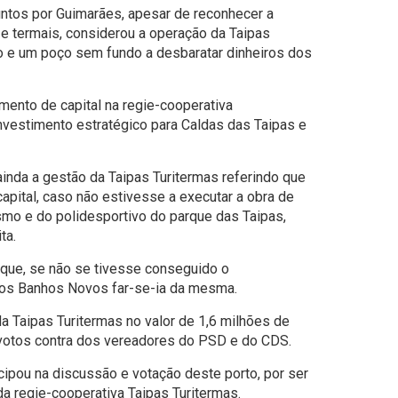
untos por Guimarães, apesar de reconhecer a
 e termais, considerou a operação da Taipas
o e um poço sem fundo a desbaratar dinheiros dos
ento de capital na regie-cooperativa
nvestimento estratégico para Caldas das Taipas e
inda a gestão da Taipas Turitermas referindo que
capital, caso não estivesse a executar a obra de
smo e do polidesportivo do parque das Taipas,
ta.
 que, se não se tivesse conseguido o
 nos Banhos Novos far-se-ia da mesma.
a Taipas Turitermas no valor de 1,6 milhões de
votos contra dos vereadores do PSD e do CDS.
cipou na discussão e votação deste porto, por ser
a regie-cooperativa Taipas Turitermas.