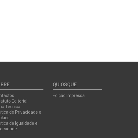
OBRE
QUIOSQUE
ntactos
Edição Impressa
atuto Editorial
cha Técnica
ítica de Privacidade e
okies
ítica de Igualdade e
versidade