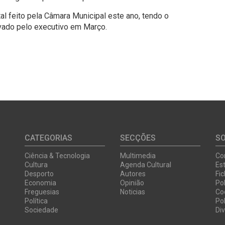
l feito pela Câmara Municipal este ano, tendo o
ovado pelo executivo em Março.
CATEGORIAS
SECÇÕES
S
Ciência & Tecnologia
Multimedia
Co
Cultura
Agenda Cultural
Est
Desporto
Autores
Fi
Economia
Opinião
Pol
Freguesias
Noticias
Co
Política
Pol
Sociedade
Di