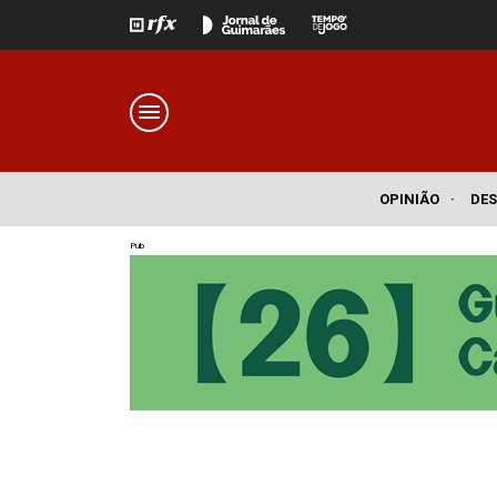
OPINIÃO
·
DE
Pub