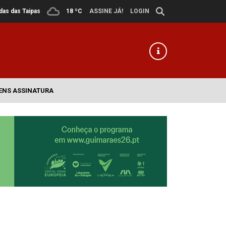
ldas das Taipas
18 ºC
ASSINE JÁ!
LOGIN
ENS ASSINATURA