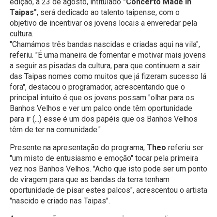
edição, a 23 de agosto, intitulado
"Concerto Made In
Taipas"
, será dedicado ao talento taipense, com o
objetivo de incentivar os jovens locais a enveredar pela
cultura.
"Chamámos três bandas nascidas e criadas aqui na vila",
referiu. "É uma maneira de fomentar e motivar mais jovens
a seguir as pisadas da cultura, para que continuem a sair
das Taipas nomes como muitos que já fizeram sucesso lá
fora", destacou o programador, acrescentando que o
principal intuito é que os jovens possam "olhar para os
Banhos Velhos e ver um palco onde têm oportunidade
para ir (...) esse é um dos papéis que os Banhos Velhos
têm de ter na comunidade."
Presente na apresentação do programa,
Theo
referiu ser
"um misto de entusiasmo e emoção" tocar pela primeira
vez nos Banhos Velhos. "Acho que isto pode ser um ponto
de viragem para que as bandas da terra tenham
oportunidade de pisar estes palcos", acrescentou o artista
"nascido e criado nas Taipas".