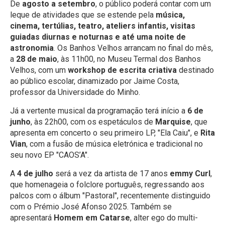
De
agosto a setembro
, o público poderá contar com um
leque de atividades que se estende pela
música,
cinema, tertúlias, teatro, ateliers infantis, visitas
guiadas diurnas e noturnas e até uma noite de
astronomia
. Os Banhos Velhos arrancam no final do mês,
a
28 de maio
, às 11h00, no Museu Termal dos Banhos
Velhos, com um
workshop de escrita criativa
destinado
ao público escolar, dinamizado por Jaime Costa,
professor da Universidade do Minho.
Já a vertente musical da programação terá início a
6 de
junho
, às 22h00, com os espetáculos de
Marquise
, que
apresenta em concerto o seu primeiro LP, "Ela Caiu", e
Rita
Vian
, com a fusão de música eletrónica e tradicional no
seu novo EP "CAOS’A".
A
4 de julho
será a vez da artista de 17 anos
emmy Curl
,
que homenageia o folclore português, regressando aos
palcos com o álbum "Pastoral", recentemente distinguido
com o Prémio José Afonso 2025. Também se
apresentará
Homem em Catarse
, alter ego do multi-