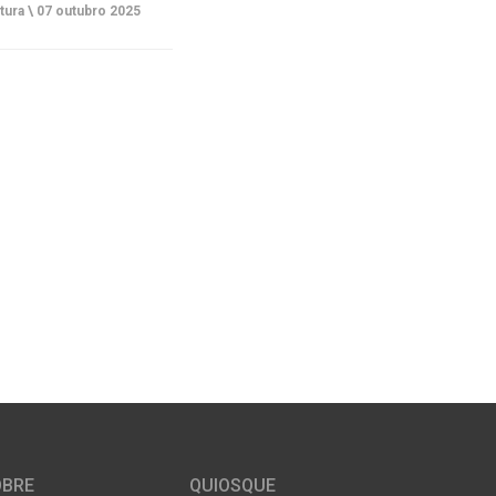
tura \
07 outubro 2025
OBRE
QUIOSQUE