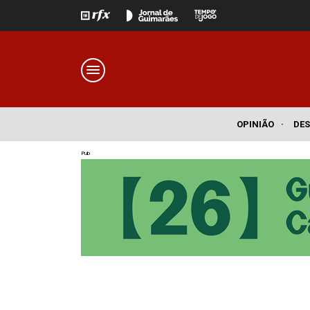
OPINIÃO
·
DE
Pub