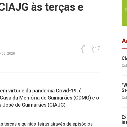
CIAJG às terças e
A
o 05, 2020
CI
Cul
"W
 em virtude da pandemia Covid-19, é
St
 a Casa da Memória de Guimarães (CDMG) e o
Cul
s José de Guimarães (CIAJG).
Ex
in
às terças e quintas-feiras através de episódios