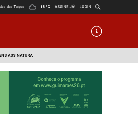
ldas das Taipas
18 ºC
ASSINE JÁ!
LOGIN
ENS ASSINATURA