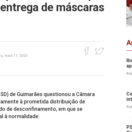
a entrega de máscaras
A
a, maio 11, 2020
Ri
ap
Pol
PSD) de Guimarães questionou a Câmara
Co
in
vamente à prometida distribuição de
Pol
odo de desconfinamento, em que se
l à normalidade.
PS