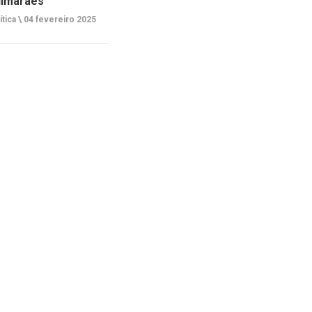
imarães
ítica \
04 fevereiro 2025