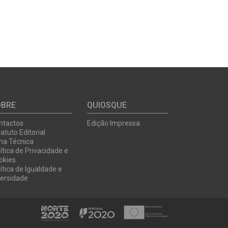
OBRE
QUIOSQUE
ntactos
Edição Impressa
atuto Editorial
cha Técnica
ítica de Privacidade e
okies
ítica de Igualdade e
versidade