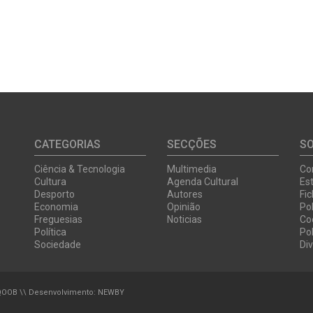
CATEGORIAS
SECÇÕES
S
Ciência & Tecnologia
Multimedia
Co
Cultura
Agenda Cultural
Est
Desporto
Autores
Fi
Economia
Opinião
Pol
Freguesias
Noticias
Co
Política
Pol
Sociedade
Di
QOOB
\\ Desenvolvimento:
NEWBY