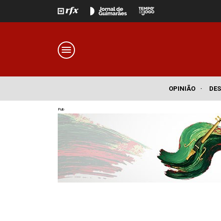
OPINIÃO
·
DE
Pub