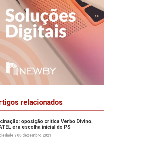
rtigos relacionados
cinação: oposição critica Verbo Divino.
ATEL era escolha inicial do PS
ciedade \
06 dezembro 2021