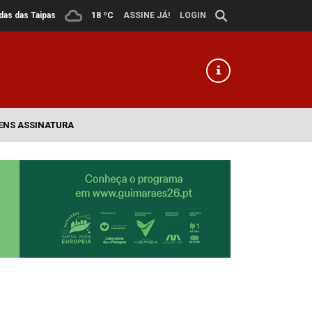
ldas das Taipas
18 ºC
ASSINE JÁ!
LOGIN
ENS ASSINATURA