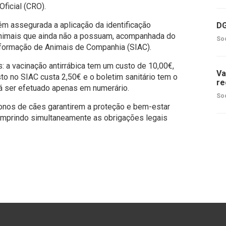
ficial (CRO).
ém assegurada a aplicação da identificação
DG
 animais que ainda não a possuam, acompanhada do
So
nformação de Animais de Companhia (SIAC).
: a vacinação antirrábica tem um custo de 10,00€,
Va
sto no SIAC custa 2,50€ e o boletim sanitário tem o
re
á ser efetuado apenas em numerário.
So
onos de cães garantirem a proteção e bem-estar
umprindo simultaneamente as obrigações legais