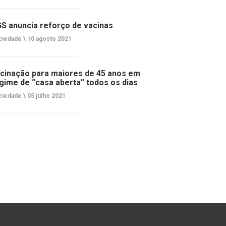
S anuncia reforço de vacinas
ciedade \
10 agosto 2021
cinação para maiores de 45 anos em
gime de “casa aberta” todos os dias
ciedade \
05 julho 2021