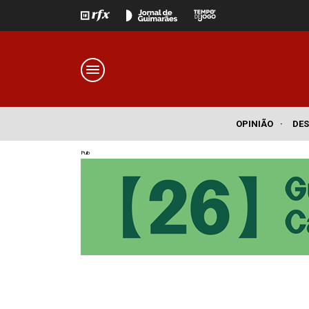
OPINIÃO
·
DE
Pub