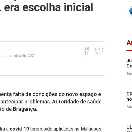
 era escolha inicial
A
ra, dezembro 06, 2021
Ju
Co
So
menta falta de condições do novo espaço e
CR
no
antecipar problemas. Autoridade de saúde
So
ão de Bragança.
UL
tra a
covid-19
terem sido aplicadas no Multiusos