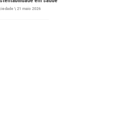
stentabilidade em saúde
ciedade \
21 maio 2026