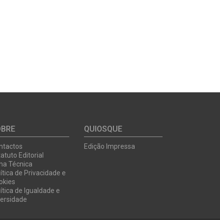
OBRE
QUIOSQUE
ntactos
Edição Impressa
atuto Editorial
cha Técnica
ítica de Privacidade e
okies
ítica de Igualdade e
versidade