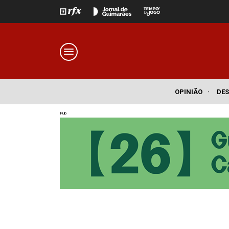
OPINIÃO
·
DE
Pub