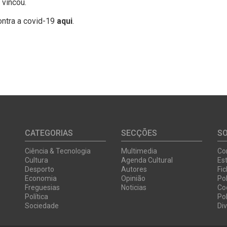
 vincou.
ontra a covid-19
aqui
.
CATEGORIAS
SECÇÕES
S
Ciência & Tecnologia
Multimedia
Co
Cultura
Agenda Cultural
Est
Desporto
Autores
Fi
Economia
Opinião
Pol
Freguesias
Noticias
Co
Política
Pol
Sociedade
Di