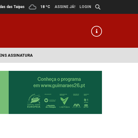
ldas das Taipas
18 ºC
ASSINE JÁ!
LOGIN
ENS ASSINATURA