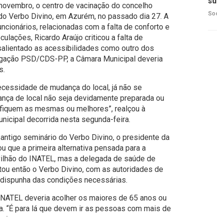
su
novembro, o centro de vacinação do concelho
So
do Verbo Divino, em Azurém, no passado dia 27. A
uncionários, relacionadas com a falta de conforto e
lações, Ricardo Araújo criticou a falta de
alientado as acessibilidades como outro dos
ligação PSD/CDS-PP, a Câmara Municipal deveria
s.
cessidade de mudança do local, já não se
ça de local não seja devidamente preparada ou
 fiquem as mesmas ou melhores”, realçou à
nicipal decorrida nesta segunda-feira.
ntigo seminário do Verbo Divino, o presidente da
 que a primeira alternativa pensada para a
avilhão do INATEL, mas a delegada de saúde de
tou então o Verbo Divino, com as autoridades de
dispunha das condições necessárias.
 INATEL deveria acolher os maiores de 65 anos ou
. “É para lá que devem ir as pessoas com mais de