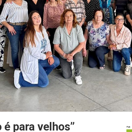
o é para velhos”
Pub