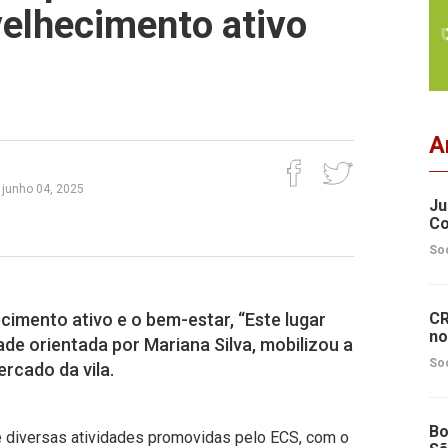
elhecimento ativo
A
, junho 04, 2025
Ju
Co
So
cimento ativo e o bem-estar, “Este lugar
CR
no
ade orientada por Mariana Silva, mobilizou a
So
rcado da vila.
Bo
de diversas atividades promovidas pelo ECS, com o