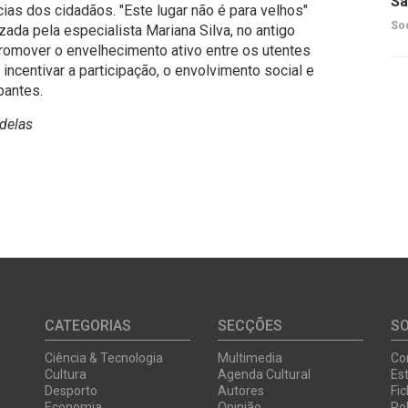
Sã
ias dos cidadãos. "Este lugar não é para velhos"
So
izada pela especialista Mariana Silva, no antigo
promover o envelhecimento ativo entre os utentes
ncentivar a participação, o envolvimento social e
pantes.
delas
CATEGORIAS
SECÇÕES
S
Ciência & Tecnologia
Multimedia
Co
Cultura
Agenda Cultural
Est
Desporto
Autores
Fi
Economia
Opinião
Pol