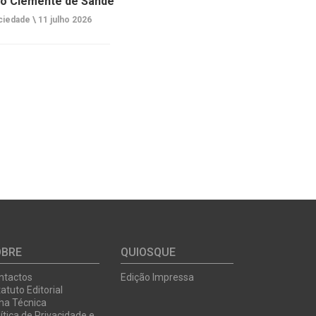
o Clemente de Sande
ciedade \
11 julho 2026
OBRE
QUIOSQUE
ntactos
Edição Impressa
atuto Editorial
cha Técnica
ítica de Privacidade e