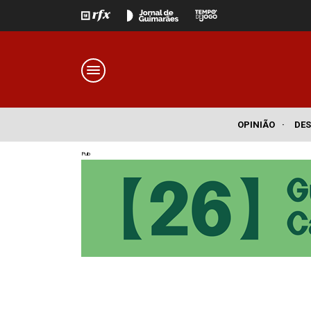
OPINIÃO
·
DE
Pub