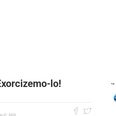
Exorcizemo-lo!
Pub
io 21, 2020