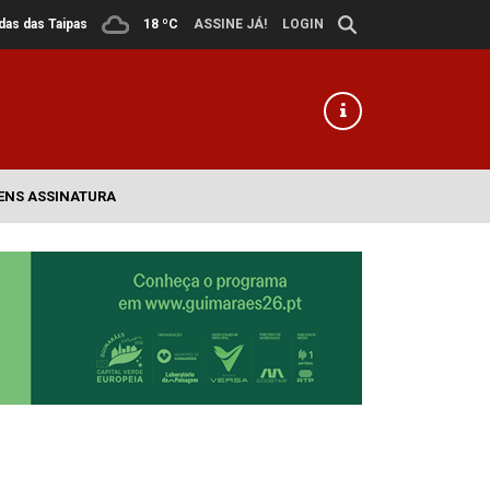
ldas das Taipas
18 ºC
ASSINE JÁ!
LOGIN
ENS ASSINATURA