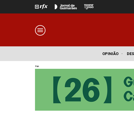
OPINIÃO
·
DE
Pub