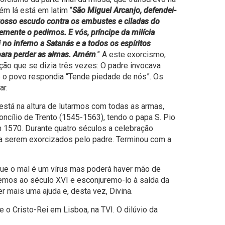
m lá está em latim “
São Miguel Arcanjo, defendei-
osso escudo contra os embustes e ciladas do
mente o pedimos. E vós, príncipe da milícia
ai no inferno a Satanás e a todos os espíritos
ara perder as almas. Amém
.” A este exorcismo,
ção que se dizia três vezes: O padre invocava
 o povo respondia “Tende piedade de nós”. Os
ar.
 está na altura de lutarmos com todas as armas,
cílio de Trento (1545-1563), tendo o papa S. Pio
1570. Durante quatro séculos a celebração
s a serem exorcizados pelo padre. Terminou com a
ue o mal é um vírus mas poderá haver mão de
emos ao século XVI e esconjuremo-lo à saída da
 mais uma ajuda e, desta vez, Divina.
re o Cristo-Rei em Lisboa, na TVI. O dilúvio da