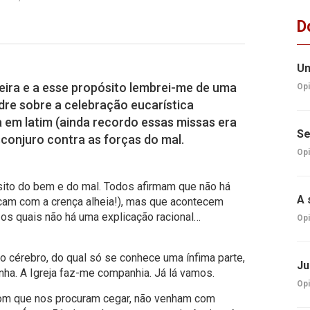
D
Um
eira e a esse propósito lembrei-me de uma
Opi
dre sobre a celebração eucarística
 em latim (ainda recordo essas missas era
Se
conjuro contra as forças do mal.
Opi
ito do bem e do mal. Todos afirmam que não há
A 
cam com a crença alheia!), mas que acontecem
s quais não há uma explicação racional…
Opi
 cérebro, do qual só se conhece uma ínfima parte,
Ju
inha. A Igreja faz-me companhia. Já lá vamos.
Opi
 com que nos procuram cegar, não venham com