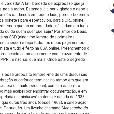
é verdade! A tal liberdade de expressão que já
-nos a todos. Estamos já a ser vigiados e depois
se nós os damos em todo o lado, porque fazemos
bilhetes para espetáculos, para a CP… online,
editemos que os nossos dados já andam em tudo
tado ou de quem quer que seja? Por amor de Deus,
nte na CGD (ainda me lembro dos primeiros
s em cheque) e faço todos os meus pagamentos
onista e tudo é feito na CGA online. Preenchemos o
tá preenchido automaticamente com cruzamento de
 PPR… e não sei que mais. Onde está o segredo
 e a esse propósito lembrei-me de uma discussão
bração eucarística terminar, no tempo em que era
sas era eu muito pequena), com um esconjuro
mpo mas acabei por encontrar documentação, e em
papelada da minha avó materna e datada de 1933.
I que durou três anos (desde 1962), a celebração
em Português. Um livrinho chamado
Mensageiro do
xorcismo da parte final da missa, que transcrevo na