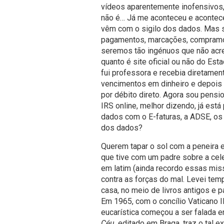
vídeos aparentemente inofensivos, 
não é… Já me aconteceu e acontece
vêm com o sigilo dos dados. Mas 
pagamentos, marcações, compramos 
seremos tão ingénuos que não acr
quanto é site oficial ou não do Es
fui professora e recebia diretame
vencimentos em dinheiro e depoi
por débito direto. Agora sou pensi
IRS online, melhor dizendo, já es
dados com o E-faturas, a ADSE, os
dos dados?
Querem tapar o sol com a peneira
que tive com um padre sobre a cele
em latim (ainda recordo essas mis
contra as forças do mal. Levei te
casa, no meio de livros antigos e 
Em 1965, com o concílio Vaticano I
eucarística começou a ser falada 
Céu,
editado em Braga, traz o tal e