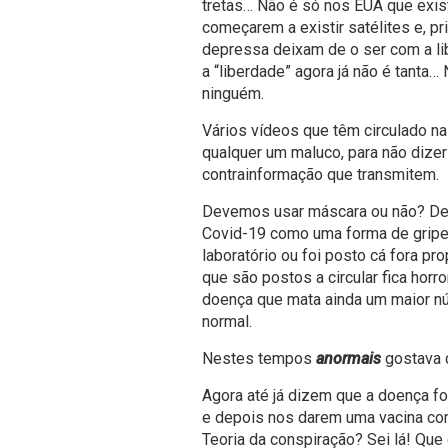
tretas… Não é só nos EUA que exist
começarem a existir satélites e, pr
depressa deixam de o ser com a l
a “liberdade” agora já não é tanta…
ninguém.
Vários vídeos que têm circulado na
qualquer um maluco, para não dizer
contrainformação que transmitem.
Devemos usar máscara ou não? Dev
Covid-19 como uma forma de gripe
laboratório ou foi posto cá fora 
que são postos a circular fica hor
doença que mata ainda um maior nú
normal.
Nestes tempos
anormais
gostava 
Agora até já dizem que a doença fo
e depois nos darem uma vacina com
Teoria da conspiração? Sei lá! Q