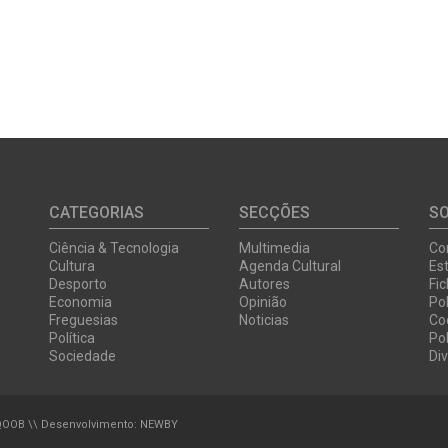
CATEGORIAS
SECÇÕES
S
Ciência & Tecnologia
Multimedia
Co
Cultura
Agenda Cultural
Est
Desporto
Autores
Fi
Economia
Opinião
Pol
Freguesias
Noticias
Co
Política
Pol
Sociedade
Di
QOOB
\\ Desenvolvimento:
NEWBY