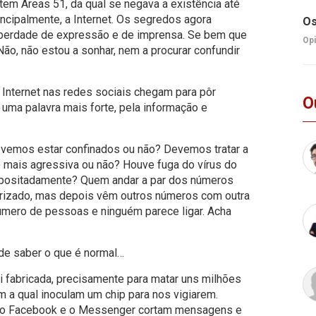
em Áreas 51, da qual se negava a existência até
incipalmente, a Internet. Os segredos agora
Os
iberdade de expressão e de imprensa. Se bem que
Opi
 Não, não estou a sonhar, nem a procurar confundir
 Internet nas redes sociais chegam para pôr
O
 uma palavra mais forte, pela informação e
emos estar confinados ou não? Devemos tratar a
 mais agressiva ou não? Houve fuga do vírus do
propositadamente? Quem andar a par dos números
rorizado, mas depois vêm outros números com outra
mero de pessoas e ninguém parece ligar. Acha
de saber o que é normal…
i fabricada, precisamente para matar uns milhões
 a qual inoculam um chip para nos vigiarem.
ue o Facebook e o Messenger cortam mensagens e