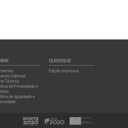
OBRE
QUIOSQUE
ntactos
Edição Impressa
atuto Editorial
cha Técnica
ítica de Privacidade e
okies
ítica de Igualdade e
versidade