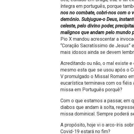
íntegra em português, porque també
nos no combate, cobri-nos com o v
demónio. Subjugue-o Deus, instante
celeste, pelo divino poder, precipit
malignos que andam pelo mundo p
Pio X mandou acrescentar a invoca
“Coração Sacratíssimo de Jesus” e
mais idosos ainda se devem lembr
Acreditando ou não, o mal existe e
mesmo esta que se usou após o Con
V promulgado o Missal Romano em 
eucarística terminava com os fiéi
missa em Português porquê?
Com o que estamos a passar, em q
diabos que andam à solta, regress
missa dominical. Sempre poderá ser
A propósito, hoje vi o arco-íris sob
Covid-19 estará no fim?