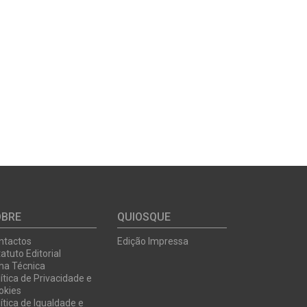
OBRE
QUIOSQUE
ntactos
Edição Impressa
atuto Editorial
cha Técnica
ítica de Privacidade e
okies
ítica de Igualdade e