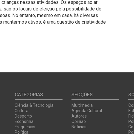
 crianças nessas atividades. Os espaços ao ar
, são os locais de eleição pela possibilidade de
soas. No entanto, mesmo em casa, há diversas
 mantermos ativos, é uma questão de criatividade
CATEGORIAS
SECÇÕES
S
Ciência & Tecnologia
Multimedia
Co
Cultura
Agenda Cultural
Est
Desporto
Autores
Fi
Economia
Opinião
Pol
Freguesias
Noticias
Co
Política
Pol