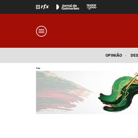
OPINIÃO
·
DE
Pub