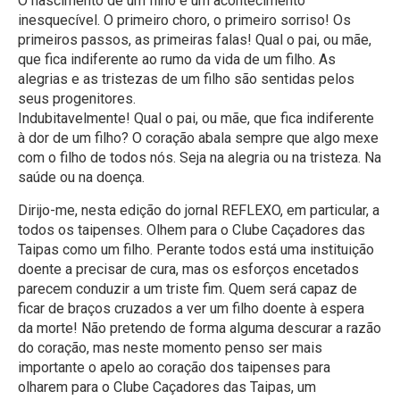
O nascimento de um filho é um acontecimento
inesquecível. O primeiro choro, o primeiro sorriso! Os
primeiros passos, as primeiras falas! Qual o pai, ou mãe,
que fica indiferente ao rumo da vida de um filho. As
alegrias e as tristezas de um filho são sentidas pelos
seus progenitores.
Indubitavelmente! Qual o pai, ou mãe, que fica indiferente
à dor de um filho? O coração abala sempre que algo mexe
com o filho de todos nós. Seja na alegria ou na tristeza. Na
saúde ou na doença.
Dirijo-me, nesta edição do jornal REFLEXO, em particular, a
todos os taipenses. Olhem para o Clube Caçadores das
Taipas como um filho. Perante todos está uma instituição
doente a precisar de cura, mas os esforços encetados
parecem conduzir a um triste fim. Quem será capaz de
ficar de braços cruzados a ver um filho doente à espera
da morte! Não pretendo de forma alguma descurar a razão
do coração, mas neste momento penso ser mais
importante o apelo ao coração dos taipenses para
olharem para o Clube Caçadores das Taipas, um