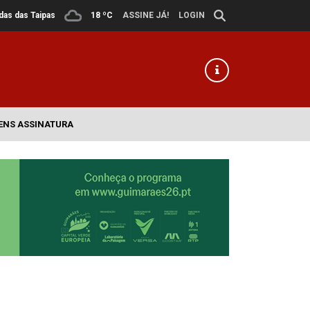
ldas das Taipas
18 ºC
ASSINE JÁ!
LOGIN
ENS ASSINATURA