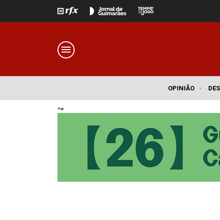
OPINIÃO
·
DE
Pub