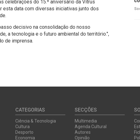
co
s celebrações do 15.º aniversário da Vitrus
 esta data com diversas iniciativas junto dos
So
ade.
passo decisivo na consolidação do nosso
 a tecnologia e o futuro ambiental do território.",
do de imprensa.
CATEGORIAS
SECÇÕES
S
Ciência & Tecnologia
Multimedia
Co
Cultura
Agenda Cultural
Est
Desporto
Autores
Fi
Economia
Opinião
Pol