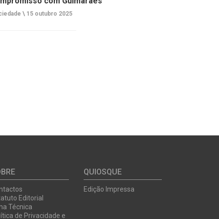
mpromisso com Guimarães
ciedade \
15 outubro 2025
OBRE
QUIOSQUE
ntactos
Edição Impressa
atuto Editorial
cha Técnica
ítica de Privacidade e