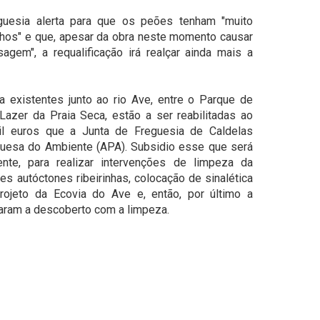
uesia alerta para que os peões tenham "muito
lhos" e que, apesar da obra neste momento causar
agem", a requalificação irá realçar ainda mais a
 existentes junto ao rio Ave, entre o Parque de
azer da Praia Seca, estão a ser reabilitadas ao
l euros que a Junta de Freguesia de Caldelas
guesa do Ambiente (APA). Subsidio esse que será
nte, para realizar intervenções de limpeza da
s autóctones ribeirinhas, colocação de sinalética
rojeto da Ecovia do Ave e, então, por último a
caram a descoberto com a limpeza.