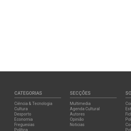
CATEGORIAS
SECÇÕES
S
Ciência & Tecnologia
Multimedia
Co
Cultura
Agenda Cultural
Est
Desporto
Autores
Fi
Economia
Opinião
Pol
Freguesias
Noticias
Co
Política
Pol