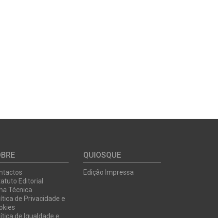
OBRE
QUIOSQUE
ntactos
Edição Impressa
atuto Editorial
cha Técnica
ítica de Privacidade e
okies
ítica de Igualdade e