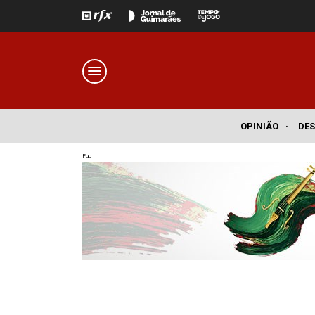
OPINIÃO
·
DE
Pub