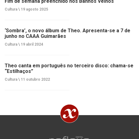
Fim de semana preenchido nos Banhos Velhos
Cultura \
19 agosto 2025
‘Sombra’, o novo álbum de Theo. Apresenta-se a 7 de
junho no CAAA Guimarães
Cultura \
19 abril 2024
Theo canta em português no terceiro disco: chama-se
“Estilhaços”
Cultura \
11 outubro 2022