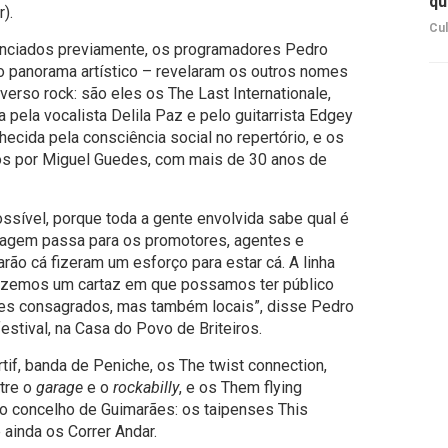
qu
).
Cul
nciados previamente, os programadores Pedro
 panorama artístico – revelaram os outros nomes
erso rock: são eles os The Last Internationale,
 pela vocalista Delila Paz e pelo guitarrista Edgey
ecida pela consciência social no repertório, e os
os por Miguel Guedes, com mais de 30 anos de
ssível, porque toda a gente envolvida sabe qual é
sagem passa para os promotores, agentes e
ão cá fizeram um esforço para estar cá. A linha
azemos um cartaz em que possamos ter público
es consagrados, mas também locais”, disse Pedro
estival, na Casa do Povo de Briteiros.
tif, banda de Peniche, os The twist connection,
tre o
garage
e o
rockabilly
, e os Them flying
 concelho de Guimarães: os taipenses This
 ainda os Correr Andar.