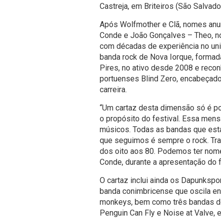
Castreja, em Briteiros (São Salvador
Após Wolfmother e Clã, nomes anu
Conde e João Gonçalves – Theo, no
com décadas de experiência no univ
banda rock de Nova Iorque, formada
Pires, no ativo desde 2008 e reconh
portuenses Blind Zero, encabeçad
carreira.
“Um cartaz desta dimensão só é po
o propósito do festival. Essa men
músicos. Todas as bandas que estar
que seguimos é sempre o rock. Tr
dos oito aos 80. Podemos ter nom
Conde, durante a apresentação do f
O cartaz inclui ainda os Dapunkspor
banda conimbricense que oscila en
monkeys, bem como três bandas do
Penguin Can Fly e Noise at Valve, e