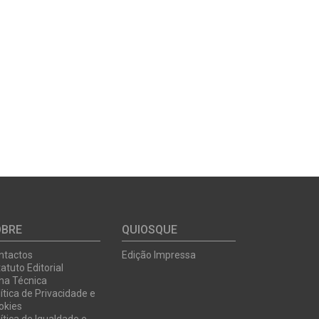
OBRE
QUIOSQUE
ntactos
Edição Impressa
atuto Editorial
cha Técnica
ítica de Privacidade e
okies