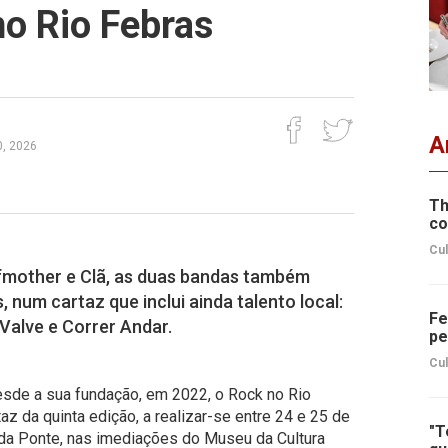
no Rio Febras
A
0, 2026
Th
co
Cul
fmother e Clã, as duas bandas também
num cartaz que inclui ainda talento local:
Fe
 Valve e Correr Andar.
pe
Cul
sde a sua fundação, em 2022, o Rock no Rio
z da quinta edição, a realizar-se entre 24 e 25 de
"T
ta da Ponte, nas imediações do Museu da Cultura