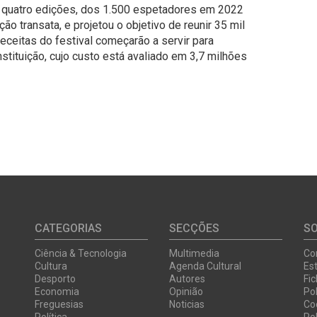
e quatro edições, dos 1.500 espetadores em 2022
ão transata, e projetou o objetivo de reunir 35 mil
ceitas do festival começarão a servir para
instituição, cujo custo está avaliado em 3,7 milhões
CATEGORIAS
SECÇÕES
S
Ciência & Tecnologia
Multimedia
Co
Cultura
Agenda Cultural
Est
Desporto
Autores
Fi
Economia
Opinião
Pol
Freguesias
Noticias
Co