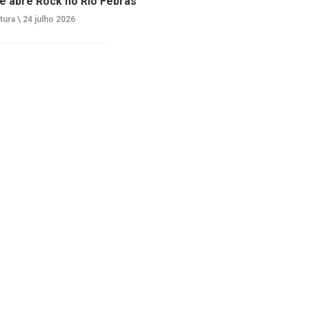
e abre Rock no Rio Febras
tura \
24 julho 2026