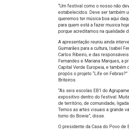
“Um festival como o nosso não de
estabelecidos. Deve ser também um
queremos ter música boa aqui daqu
para quem está a fazer musica hoje
porque acreditamos na qualidade d
A apresentação reuniu ainda inter
Guimarães para a cultura, Isabel Fe
Carlos Ribeiro, e das responsáveis
Fernandes e Mariana Marques, a pr
Capital Verde Europeia, e também 
propôs o projeto “Life on Febras?
Briteiros.
“As seis escolas EB1 do Agrupamen
expositivo dentro do festival. Muit
de território, de comunidade, ligad
Temos as artes visuais a grande va
torno do Bowie”, disse.
O presidente da Casa do Povo de B