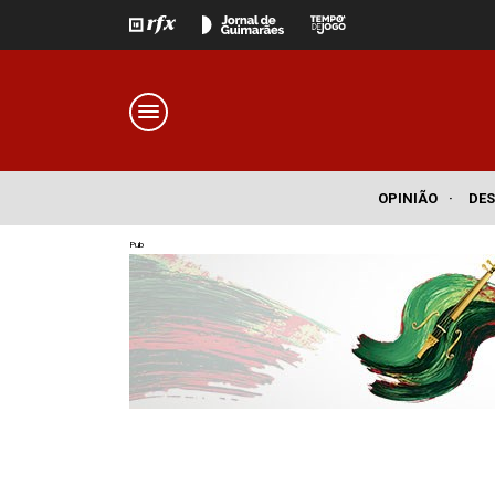
OPINIÃO
·
DE
Pub