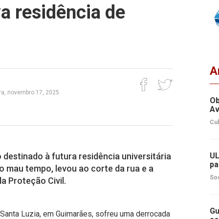
va residência de
A
ra, novembro 17, 2025
Ob
Av
Cul
o destinado à futura residência universitária
UL
pa
o mau tempo, levou ao corte da rua e a
So
a Proteção Civil.
Gu
de Santa Luzia, em Guimarães, sofreu uma derrocada