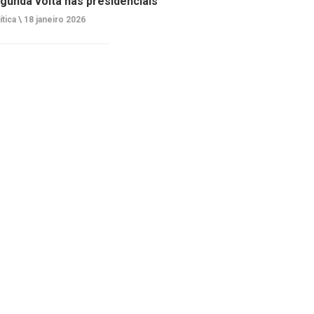
gunda volta nas presidenciais
ítica \
18 janeiro 2026