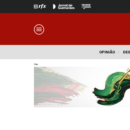
OPINIÃO
·
DE
Pub