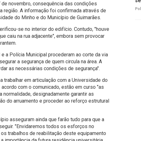
se
17 de novembro, consequência das condições
Pol
a região. A informação foi confirmada através de
sidade do Minho e do Município de Guimarães.
ificou-se no interior do edifício. Contudo, "houve
que caiu na rua adjacente", embora sem provocar
rantem.
l e a Polícia Municipal procederam ao corte da via
segurar a segurança de quem circula na área. A
uardar as necessárias condições de segurança".
 a trabalhar em articulação com a Universidade do
e acordo com o comunicado, estão em curso "as
 a normalidade, designadamente garantir as
ão do arruamento e proceder ao reforço estrutural
ípio asseguram ainda que farão tudo para que a
sseguir. "Envidaremos todos os esforços no
, os trabalhos de reabilitação deste equipamento
a importância da futura residência universitária