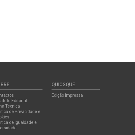
OBRE
QUIOSQUE
ntactos
Edição Impressa
atuto Editorial
cha Técnica
ítica de Privacidade e
okies
ítica de Igualdade e
versidade