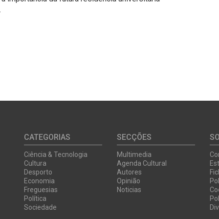
.
CATEGORIAS
SECÇÕES
S
Ciência & Tecnologia
Multimedia
Co
Cultura
Agenda Cultural
Est
Desporto
Autores
Fi
Economia
Opinião
Pol
Freguesias
Noticias
Co
Política
Pol
Sociedade
Di