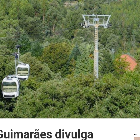
 Guimarães divulga
Pub