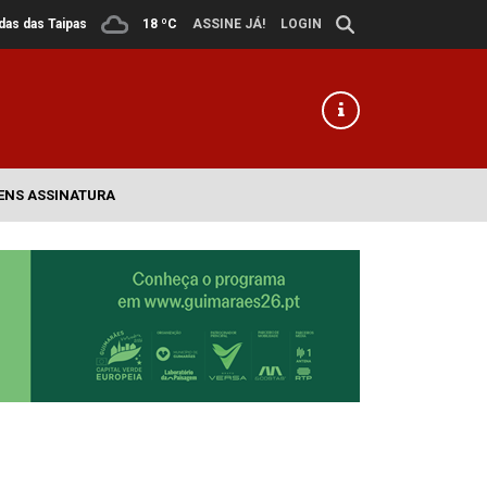
ldas das Taipas
18 ºC
ASSINE JÁ!
LOGIN
ENS ASSINATURA