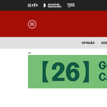
OPINIÃO
·
DE
Pub