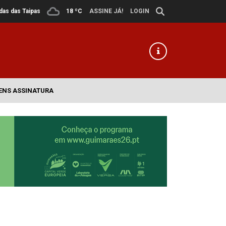
ldas das Taipas
18 ºC
ASSINE JÁ!
LOGIN
ENS ASSINATURA