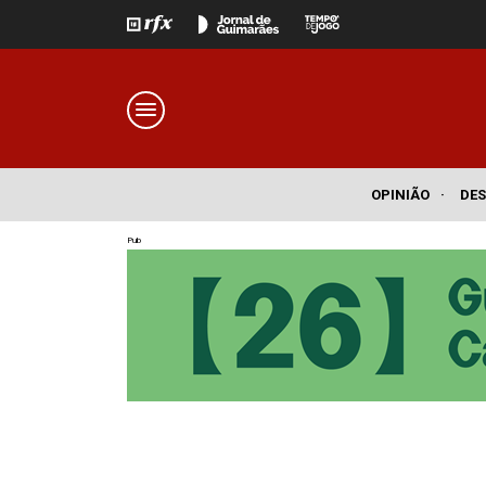
OPINIÃO
·
DE
Pub