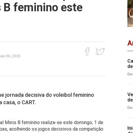
 B feminino este
A
maio 30, 2025
Ca
de
Des
e jornada decisiva do voleibol feminino
Ve
de
a casa, o CART.
Des
al Minis B feminino realiza-se este domingo, 1 de
In
aipas, acolhendo os jogos decisivos da competição