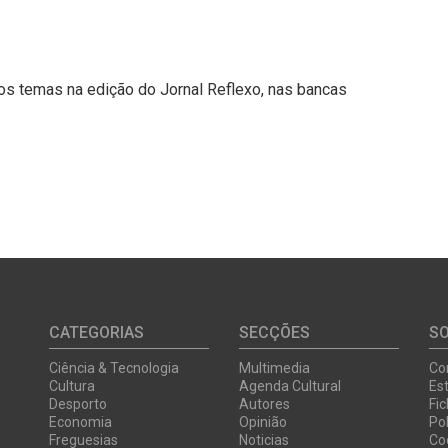
s temas na edição do Jornal Reflexo, nas bancas
CATEGORIAS
SECÇÕES
S
Ciência & Tecnologia
Multimedia
Co
Cultura
Agenda Cultural
Est
Desporto
Autores
Fi
Economia
Opinião
Pol
Freguesias
Noticias
Co