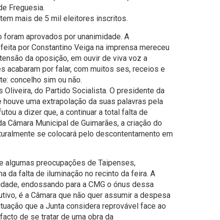
e Freguesia.
tem mais de 5 mil eleitores inscritos.
o foram aprovados por unanimidade. A
 feita por Constantino Veiga na imprensa mereceu
tensão da oposição, em ouvir de viva voz a
es acabaram por falar, com muitos ses, receios e
e: concelho sim ou não.
liveira, do Partido Socialista. O presidente da
e houve uma extrapolação da suas palavras pela
tou a dizer que, a continuar a total falta de
da Câmara Municipal de Guimarães, a criação do
turalmente se colocará pelo descontentamento em
 de algumas preocupações de Taipenses,
 da falta de iluminação no recinto da feira. A
lidade, endossando para a CMG o ónus dessa
cutivo, é a Câmara que não quer assumir a despesa
ituação que a Junta considera reprovável face ao
acto de se tratar de uma obra da