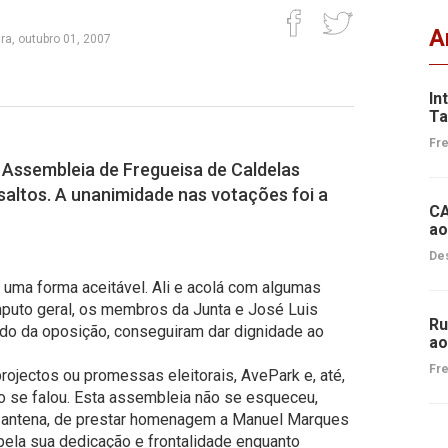
A
ra, outubro 01, 2007
In
Ta
Fre
a Assembleia de Fregueisa de Caldelas
altos. A unanimidade nas votações foi a
CA
ao
Des
e uma forma aceitável. Ali e acolá com algumas
mputo geral, os membros da Junta e José Luis
Ru
rtido da oposição, conseguiram dar dignidade ao
ao
Fre
rojectos ou promessas eleitorais, AvePark e, até,
o se falou. Esta assembleia não se esqueceu,
 antena, de prestar homenagem a Manuel Marques
 pela sua dedicação e frontalidade enquanto