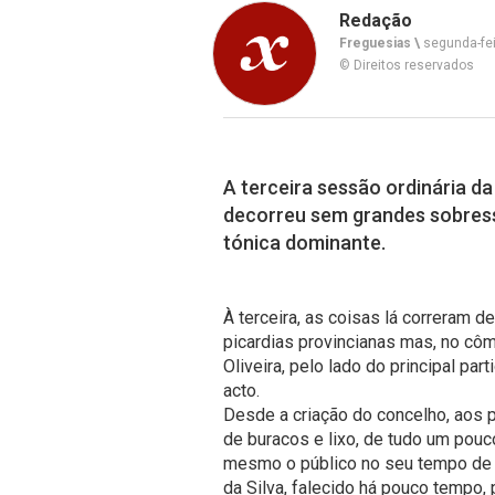
Redação
Freguesias \
segunda-fei
© Direitos reservados
A terceira sessão ordinária d
decorreu sem grandes sobress
tónica dominante.
À terceira, as coisas lá correram d
picardias provincianas mas, no cô
Oliveira, pelo lado do principal pa
acto.
Desde a criação do concelho, aos p
de buracos e lixo, de tudo um pouc
mesmo o público no seu tempo de
da Silva, falecido há pouco tempo,