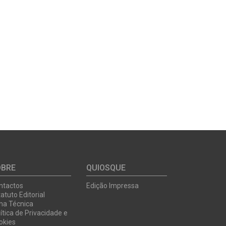
OBRE
QUIOSQUE
ntactos
Edição Impressa
atuto Editorial
cha Técnica
ítica de Privacidade e
okies