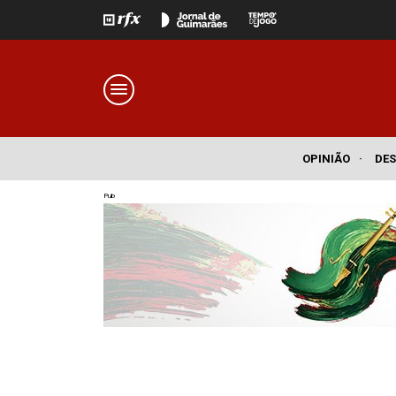
OPINIÃO
·
DE
Pub